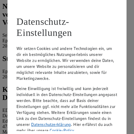
Name und Kontaktdaten der
verantwortlichen Stelle und ggf. deren
Datenschutz-
Vertretung:
Einstellungen
Sebastian Kraus e.K.
Eppendorfer Landstraße 108-110
20249 Hamburg
Wir setzen Cookies und andere Technologien ein, um
dir ein bestmögliches Nutzungserlebnis unserer
Standort des Marktes:
Website zu ermöglichen. Wir verwenden deine Daten,
um unsere Website zu personalisieren und dir
Eppendorfer Landstraße 108-110
möglichst relevante Inhalte anzubieten, sowie für
20249 Hamburg
Marketingzwecke.
Kontaktdaten des betrieblichen
Deine Einwilligung ist freiwillig und kann jederzeit
individuell in den Datenschutz-Einstellungen angepasst
Datenschutzbeauftragten:
werden. Bitte beachte, dass auf Basis deiner
Einstellungen ggf. nicht mehr alle Funktionalitäten zur
EDEKA Nordwest Stiftung & Co. KG
Verfügung stehen. Weitere Erklärungen sowie einen
Datenschutzbeauftragter
Link zu den Datenschutz-Einstellungen findest du in
Edekaplatz 1
unserer
Datenschutzerklärung
. Hier erfährst du auch
47445 Moers
mehr über unsere
Cookie-Policy
.
Mail:
nw_datenschutz@edeka.de