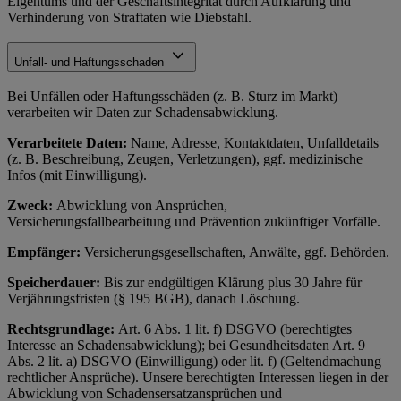
Eigentums und der Geschäftsintegrität durch Aufklärung und
Verhinderung von Straftaten wie Diebstahl.
Unfall- und Haftungsschaden
Bei Unfällen oder Haftungsschäden (z. B. Sturz im Markt)
verarbeiten wir Daten zur Schadensabwicklung.
Verarbeitete Daten:
Name, Adresse, Kontaktdaten, Unfalldetails
(z. B. Beschreibung, Zeugen, Verletzungen), ggf. medizinische
Infos (mit Einwilligung).
Zweck:
Abwicklung von Ansprüchen,
Versicherungsfallbearbeitung und Prävention zukünftiger Vorfälle.
Empfänger:
Versicherungsgesellschaften, Anwälte, ggf. Behörden.
Speicherdauer:
Bis zur endgültigen Klärung plus 30 Jahre für
Verjährungsfristen (§ 195 BGB), danach Löschung.
Rechtsgrundlage:
Art. 6 Abs. 1 lit. f) DSGVO (berechtigtes
Interesse an Schadensabwicklung); bei Gesundheitsdaten Art. 9
Abs. 2 lit. a) DSGVO (Einwilligung) oder lit. f) (Geltendmachung
rechtlicher Ansprüche). Unsere berechtigten Interessen liegen in der
Abwicklung von Schadensersatzansprüchen und