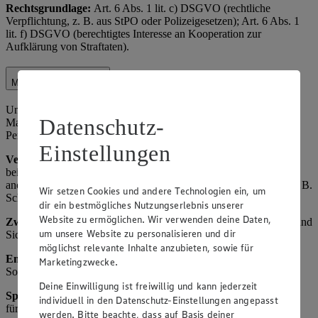
Rechtsgrundlage:
Art. 6 Abs. 1 lit. c) DSGVO (rechtliche
Verpflichtung, z. B. aus StPO oder Polizeigesetzen); Art. 6 Abs. 1
lit. f) DSGVO (berechtigtes Interesse an Kooperation zur
Aufklärung von Straftaten).
Marktorganisation
Unter Marktorganisation fallen die interne Organisation des
Datenschutz-
Marktbetriebs, einschließlich Lagerverwaltung,
Personaleinsatzplanung und Kundenservice-Optimierung.
Einstellungen
Verarbeitete Daten:
Name und Kontaktdaten von Kunden (z. B.
bei Reservierungen oder Beschwerden), Einkaufsverhalten (z. B.
anonymisierte Statistiken zu Verkaufszahlen), Mitarbeiterdaten (z. B.
Wir setzen Cookies und andere Technologien ein, um
Schichtpläne).
dir ein bestmögliches Nutzungserlebnis unserer
Website zu ermöglichen. Wir verwenden deine Daten,
Zweck:
Effiziente Betriebsführung, Verbesserung des Angebots und
um unsere Website zu personalisieren und dir
Sicherstellung der Verfügbarkeit von Waren.
möglichst relevante Inhalte anzubieten, sowie für
Empfänger:
Interne Abteilungen, ggf. externe Dienstleister für
Marketingzwecke.
Software (z. B. ERP-Systeme als Auftragsverarbeiter).
Deine Einwilligung ist freiwillig und kann jederzeit
Speicherdauer
: Bis zum Erreichen des Zwecks, maximal 3 Jahre
individuell in den Datenschutz-Einstellungen angepasst
für Analysen, danach Anonymisierung oder Löschung.
werden. Bitte beachte, dass auf Basis deiner