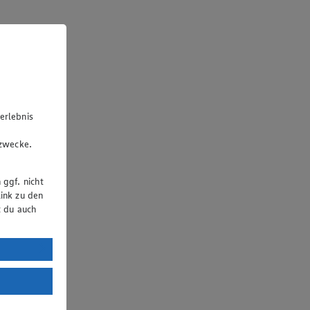
erlebnis
u
gzwecke.
 ggf. nicht
ink zu den
t du auch
uTube:
. a) DSGVO
Land mit
esteht das