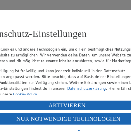
nschutz-Einstellungen
 Cookies und andere Technologien ein, um dir ein bestmögliches Nutzungs
bsite zu ermöglichen. Wir verwenden deine Daten, um unsere Website z
tzbeauftragten:
ieren und dir möglichst relevante Inhalte anzubieten, sowie für Marketin
lligung ist freiwillig und kann jederzeit individuell in den Datenschutz-
gen angepasst werden. Bitte beachte, dass auf Basis deiner Einstellungen
Funktionalitäten zur Verfügung stehen. Weitere Erklärungen sowie einen L
z-Einstellungen findest du in unserer
Datenschutzerklärung
. Hier erfährs
 unsere
Cookie-Policy
.
ung deiner personenbezogenen Daten in den USA durch Facebook und Yo
AKTIVIEREN
f „Aktivieren“ klickst, willigst du im Sinne des Art. 49 Abs. 1 Satz 1 lit
NUR NOTWENDIGE TECHNOLOGIEN
deine Daten in den USA verarbeitet werden. Der EuGH sieht die USA als 
 europäischen Standards nicht angemessenen Datenschutzniveau an. Es b