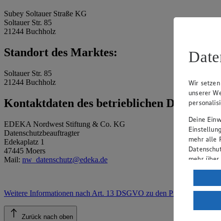
Subey Soltauer Straße KG
Soltauer Str. 85
21244 Buchholz
Standort des Marktes:
Date
Soltauer Str. 85
21244 Buchholz
Wir setzen
unserer We
Kontaktdaten des betrieblichen Datenschu
personalis
Deine Einwi
EDEKA Nordwest Stiftung & Co. KG
Einstellun
Datenschutzbeauftragter
mehr alle 
Edekaplatz 1
Datenschut
47445 Moers
mehr über
Mail:
nw_datenschutz@edeka.de
Verarbeit
Wenn du au
Weitere Informationen nach Art. 13 DSGVO zu den Prozessen
.
ein, dass 
einem nach
Zurück nach oben