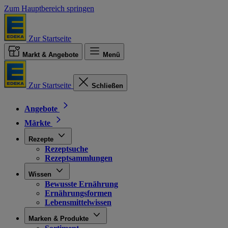
Zum Hauptbereich springen
Zur Startseite
Markt & Angebote
Menü
Zur Startseite
Schließen
Angebote
Märkte
Rezepte
Rezeptsuche
Rezeptsammlungen
Wissen
Bewusste Ernährung
Ernährungsformen
Lebensmittelwissen
Marken & Produkte