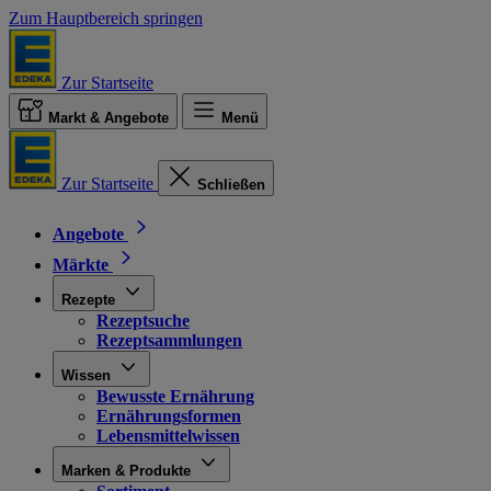
Zum Hauptbereich springen
Zur Startseite
Markt & Angebote
Menü
Zur Startseite
Schließen
Angebote
Märkte
Rezepte
Rezeptsuche
Rezeptsammlungen
Wissen
Bewusste Ernährung
Ernährungsformen
Lebensmittelwissen
Marken & Produkte