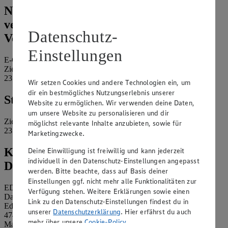
Name und Kontaktdaten der
verantwortlichen Stelle und ggf. deren
Datenschutz-
Vertretung:
Einstellungen
E-Center Lübeck e.K.
Ziegelstraße 2-8
23556 Lübeck
Wir setzen Cookies und andere Technologien ein, um
dir ein bestmögliches Nutzungserlebnis unserer
Standort des Marktes:
Website zu ermöglichen. Wir verwenden deine Daten,
um unsere Website zu personalisieren und dir
Ziegelstraße 2-8
möglichst relevante Inhalte anzubieten, sowie für
23556 Lübeck
Marketingzwecke.
Kontaktdaten des betrieblichen
Deine Einwilligung ist freiwillig und kann jederzeit
individuell in den Datenschutz-Einstellungen angepasst
Datenschutzbeauftragten:
werden. Bitte beachte, dass auf Basis deiner
Einstellungen ggf. nicht mehr alle Funktionalitäten zur
EDEKA Nordwest Stiftung & Co. KG
Verfügung stehen. Weitere Erklärungen sowie einen
Datenschutzbeauftragter
Link zu den Datenschutz-Einstellungen findest du in
Edekaplatz 1
unserer
Datenschutzerklärung
. Hier erfährst du auch
47445 Moers
mehr über unsere
Cookie-Policy
.
Mail:
nw_datenschutz@edeka.de