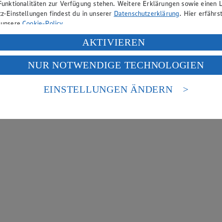
Funktionalitäten zur Verfügung stehen. Weitere Erklärungen sowie einen L
z-Einstellungen findest du in unserer
Datenschutzerklärung
. Hier erfährs
 unsere
Cookie-Policy
.
ung deiner personenbezogenen Daten in den USA durch Facebook und Yo
AKTIVIEREN
f „Aktivieren“ klickst, willigst du im Sinne des Art. 49 Abs. 1 Satz 1 lit
NUR NOTWENDIGE TECHNOLOGIEN
deine Daten in den USA verarbeitet werden. Der EuGH sieht die USA als 
 europäischen Standards nicht angemessenen Datenschutzniveau an. Es b
es Zugriffs durch US-amerikanische Behörden.
EINSTELLUNGEN ÄNDERN
nen zum Herausgeber der Seite findest du im
Impressum