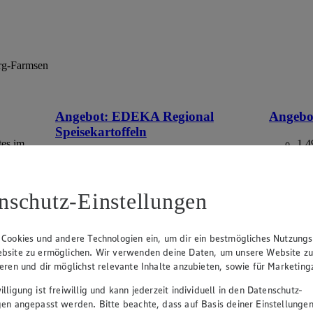
rg-Farmsen
Angebot:
EDEKA Regional
Angebo
Speisekartoffeln
tes im
1.4
Rab
2.49
-17%
-40
Rabattierter Preis von 2.49€ (Insgesamt
-17% Rabatt)
aus Deuts
nschutz-Einstellungen
versch. Kocheigenschaften, aus
Norddeutschland, 2 kg, (1 kg = 1,25)
 Cookies und andere Technologien ein, um dir ein bestmögliches Nutzungs
bsite zu ermöglichen. Wir verwenden deine Daten, um unsere Website z
ieren und dir möglichst relevante Inhalte anzubieten, sowie für Marketin
lligung ist freiwillig und kann jederzeit individuell in den Datenschutz-
gen angepasst werden. Bitte beachte, dass auf Basis deiner Einstellungen