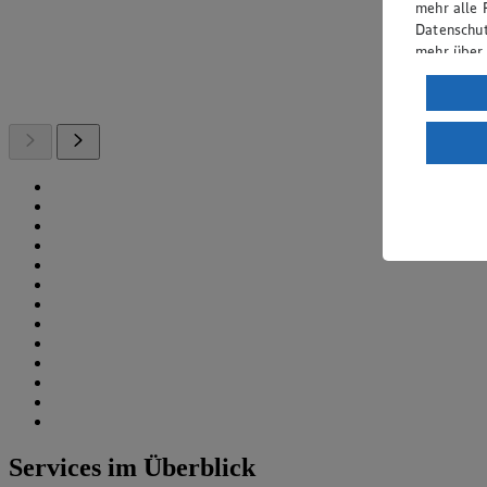
mehr alle 
Datenschut
mehr über
Verarbeit
Wenn du au
ein, dass 
einem nach
Risiko ein
Informatio
Services im Überblick