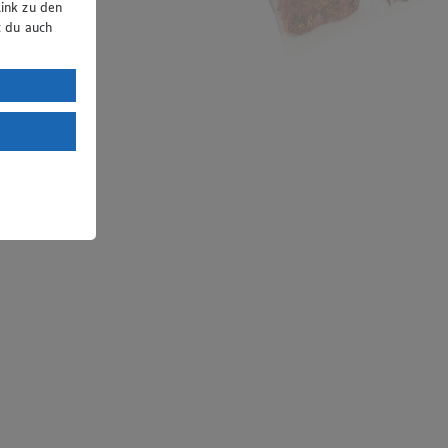
ink zu den
t du auch
uTube:
. a) DSGVO
Land mit
esteht das