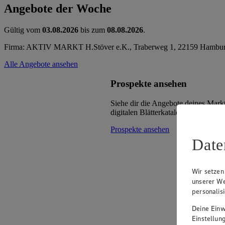
Angebote der Woche
Gültig vom
03.08.2026
bis zum
08.08.2026
.
Firma: AKTIV MARKT H.Stöver e.K., Traberweg 1, 22159 Hambu
Alle Angebote ansehen
Prospekte ansehen
Siehe dir die Angebote deines Mark
digitalen Blätterkatalog an.
Prospekte ansehen
Date
Wir setzen
unserer We
personalis
Deine Einwi
Einstellun