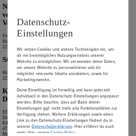
Name und Kontaktdaten der
verantwortlichen Stelle und ggf. deren
Datenschutz-
Vertretung:
Einstellungen
Feinkost Bannat und Tochter KG
Harksheider Straße 2
22399 Hamburg
Wir setzen Cookies und andere Technologien ein, um
dir ein bestmögliches Nutzungserlebnis unserer
Standort des Marktes:
Website zu ermöglichen. Wir verwenden deine Daten,
um unsere Website zu personalisieren und dir
Harksheider Straße 2
möglichst relevante Inhalte anzubieten, sowie für
22399 Hamburg
Marketingzwecke.
Kontaktdaten des betrieblichen
Deine Einwilligung ist freiwillig und kann jederzeit
individuell in den Datenschutz-Einstellungen angepasst
Datenschutzbeauftragten:
werden. Bitte beachte, dass auf Basis deiner
Einstellungen ggf. nicht mehr alle Funktionalitäten zur
EDEKA Nordwest Stiftung & Co. KG
Verfügung stehen. Weitere Erklärungen sowie einen
Datenschutzbeauftragter
Link zu den Datenschutz-Einstellungen findest du in
Edekaplatz 1
unserer
Datenschutzerklärung
. Hier erfährst du auch
47445 Moers
mehr über unsere
Cookie-Policy
.
Mail:
nw_datenschutz@edeka.de