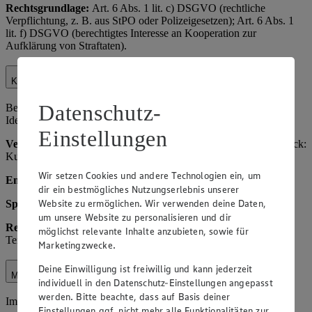
Rechtsgrundlage:
Art. 6 Abs. 1 lit. c) DSGVO (rechtliche
Verpflichtung, z. B. aus StPO oder Polizeigesetzen); Art. 6 Abs. 1
lit. f) DSGVO (berechtigtes Interesse an Kooperation zur
Aufklärung von Straftaten).
Kundenkarte
Datenschutz-
Bei Nutzung unserer Kundenkarte verarbeiten wir Daten zur
Identifikation und Vorteilsgewährung.
Einstellungen
Verarbeitete Daten:
Name, Kartennummer, Einkaufsdaten. Zweck:
Kundenbindung, Rabattgewährung.
Wir setzen Cookies und andere Technologien ein, um
Empfänger:
Interne Abteilungen, ggf. Loyalty-Dienstleister.
dir ein bestmögliches Nutzungserlebnis unserer
Website zu ermöglichen. Wir verwenden deine Daten,
Speicherdauer
: Bis zur Kündigung der Karte plus 3 Jahre.
um unsere Website zu personalisieren und dir
Rechtsgrundlage:
Art. 6 Abs. 1 lit. b) DSGVO; bei freiwilliger
möglichst relevante Inhalte anzubieten, sowie für
Teilnahme Art. 6 Abs. 1 lit. a) DSGVO.
Marketingzwecke.
Deine Einwilligung ist freiwillig und kann jederzeit
Marketing
individuell in den Datenschutz-Einstellungen angepasst
werden. Bitte beachte, dass auf Basis deiner
Im Rahmen unserer Marketingaktivitäten verarbeiten wir
Einstellungen ggf. nicht mehr alle Funktionalitäten zur