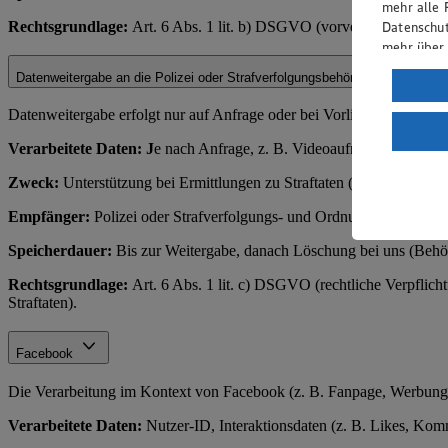
mehr alle 
Rechtsgrundlage:
Art. 6 Abs. 1 lit. b) DSGVO (vorvertragliche Ma
Datenschut
mehr über
Datenweitergabe an die Polizei oder Strafverfolgungsbehörden
Verarbeit
Wenn du au
Datenweitergabe erfolgt nur auf Anfrage oder bei Vorliegen eines rec
ein, dass 
Verarbeitete Daten: J
e nach Anfrage, z. B. Videoaufnahmen, Zahl
einem nach
Risiko ein
Zweck:
Unterstützung bei Ermittlungen zu Straftaten (z. B. Diebstahl
Informatio
Empfänger:
Polizei oder Strafverfolgungs- und Ordnungsbehörden.
Speicherdauer:
Bis zur Weitergabe, danach Löschung bei uns (Behör
Rechtsgrundlage:
Art. 6 Abs. 1 lit. c) DSGVO (rechtliche Verpflich
Straftaten).
Facebook
Die Verarbeitung im Kontext von Facebook (z. B. Fanpage, Werbung)
Verarbeitete Daten:
Nutzer-ID, Interaktionsdaten (z. B. Likes, Komme