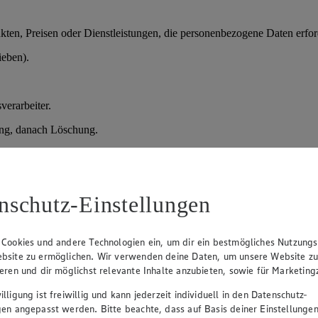
en, Preisen oder Dienstleistungen, die personenbezogene Daten erford
ieben).
verarbeiter.
ung, danach Löschung.
der vorvertragliche Maßnahmen); Art. 6 Abs. 1 lit. f) DSGVO (berechtig
nschutz-Einstellungen
prozesses.
daten, Qualifikationen.
 Cookies und andere Technologien ein, um dir ein bestmögliches Nutzungs
bsite zu ermöglichen. Wir verwenden deine Daten, um unsere Website z
sprächen und Entscheidung über Einstellung.
ieren und dir möglichst relevante Inhalte anzubieten, sowie für Marketin
lligung ist freiwillig und kann jederzeit individuell in den Datenschutz-
gen angepasst werden. Bitte beachte, dass auf Basis deiner Einstellungen
verteidigung), danach Löschung; bei Einstellung Übernahme in die Pe