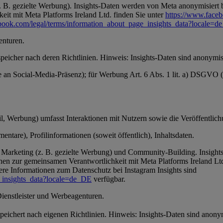
 B. gezielte Werbung). Insights-Daten werden von Meta anonymisiert be
it mit Meta Platforms Ireland Ltd. finden Sie unter
https://www.face
book.com/legal/terms/information_about_page_insights_data?locale=
enturen.
speicher nach deren Richtlinien. Hinweis: Insights-Daten sind anonymisi
se an Social-Media-Präsenz); für Werbung Art. 6 Abs. 1 lit. a) DSGVO
, Werbung) umfasst Interaktionen mit Nutzern sowie die Veröffentlichun
ntare), Profilinformationen (soweit öffentlich), Inhaltsdaten.
Marketing (z. B. gezielte Werbung) und Community-Building. Insights-
en zur gemeinsamen Verantwortlichkeit mit Meta Platforms Ireland Ltd
ere Informationen zum Datenschutz bei Instagram Insights sind
_insights_data?locale=de_DE
verfügbar.
Dienstleister und Werbeagenturen.
 speichert nach eigenen Richtlinien. Hinweis: Insights-Daten sind anon