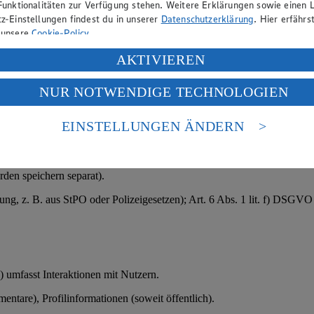
Funktionalitäten zur Verfügung stehen. Weitere Erklärungen sowie einen L
ßnahmen); § 26 BDSG (Bewerbungsverfahren); bei sensiblen Daten (z. 
z-Einstellungen findest du in unserer
Datenschutzerklärung
. Hier erfährs
 unsere
Cookie-Policy
.
ung deiner personenbezogenen Daten in den USA durch Facebook und Yo
AKTIVIEREN
f „Aktivieren“ klickst, willigst du im Sinne des Art. 49 Abs. 1 Satz 1 lit
htlichen Grunds.
NUR NOTWENDIGE TECHNOLOGIEN
deine Daten in den USA verarbeitet werden. Der EuGH sieht die USA als 
ungsdaten oder Kundendaten.
 europäischen Standards nicht angemessenen Datenschutzniveau an. Es b
es Zugriffs durch US-amerikanische Behörden.
EINSTELLUNGEN ÄNDERN
).
nen zum Herausgeber der Seite findest du im
Impressum
den speichern separat).
tung, z. B. aus StPO oder Polizeigesetzen); Art. 6 Abs. 1 lit. f) DSGV
 umfasst Interaktionen mit Nutzern.
ntare), Profilinformationen (soweit öffentlich).