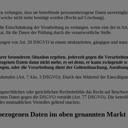
e zu verlangen, dass sie betreffende personenbezogene Daten unverzügl
n Zwecke nicht mehr benötigt werden (Recht auf Löschung).
e die Einschränkung der Verarbeitung zu verlangen, wenn eine der in 
t, für die Dauer der Prüfung durch die verantwortliche Stelle.
zungen von Art. 20 DSGVO in einem strukturierten, gängigen und masch
ihrer besonderen Situation ergeben, jederzeit gegen die Verarbei
bezogenen Daten dann nicht mehr, es sei denn, er kann zwingende 
wiegen, oder die Verarbeitung dient der Geltendmachung, Ausübu
 widerrufen (Art. 7 Abs. 3 DSGVO). Durch den Widerruf der Einwilligu
ngsrechtlichen oder gerichtlichen Rechtsbefehls das Recht auf Beschwe
zogenen Daten gegen die DSGVO verstößt (Art. 77 DSGVO). Die betroffe
ts des mutmaßlichen Verstoßes geltend machen.
nbezogenen Daten im oben genannten Markt