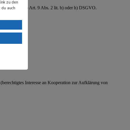
ink zu den
B. Gesundheit) Art. 9 Abs. 2 lit. b) oder h) DSGVO.
t du auch
uTube:
. a) DSGVO
Land mit
esteht das
O (berechtigtes Interesse an Kooperation zur Aufklärung von