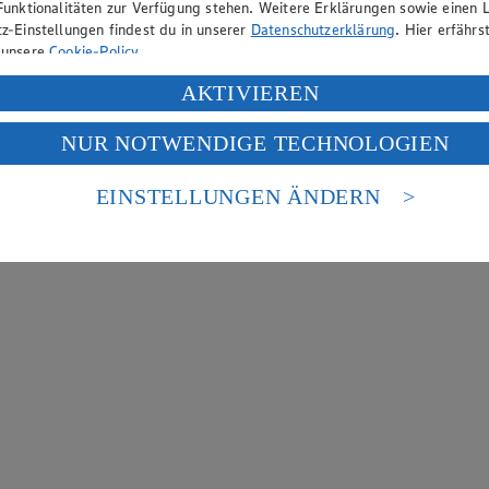
Funktionalitäten zur Verfügung stehen. Weitere Erklärungen sowie einen L
z-Einstellungen findest du in unserer
Datenschutzerklärung
. Hier erfährs
 unsere
Cookie-Policy
.
ung deiner personenbezogenen Daten in den USA durch Facebook und Yo
AKTIVIEREN
f „Aktivieren“ klickst, willigst du im Sinne des Art. 49 Abs. 1 Satz 1 lit
NUR NOTWENDIGE TECHNOLOGIEN
deine Daten in den USA verarbeitet werden. Der EuGH sieht die USA als 
 europäischen Standards nicht angemessenen Datenschutzniveau an. Es b
es Zugriffs durch US-amerikanische Behörden.
EINSTELLUNGEN ÄNDERN
nen zum Herausgeber der Seite findest du im
Impressum