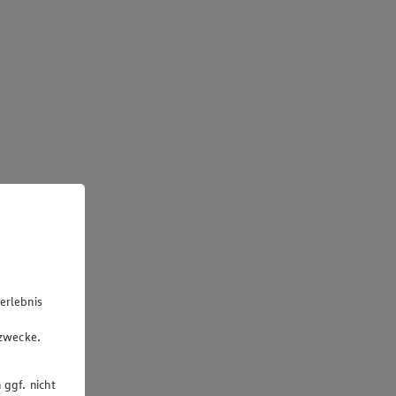
erlebnis
u
gzwecke.
 ggf. nicht