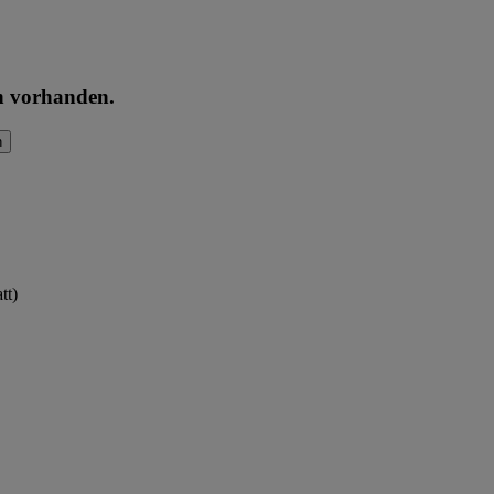
en vorhanden.
n
tt)