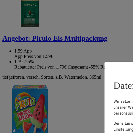
Angebot:
Pirulo Eis Multipackung
1.59
App
App Preis von 1.59€
1.79
-55%
Rabattierter Preis von 1.79€ (Insgesamt -55% Rabatt)
tiefgefroren, versch. Sorten, z.B. Watermelon, 365ml
Date
Wir setzen
unserer We
personalis
Deine Einwi
Einstellun