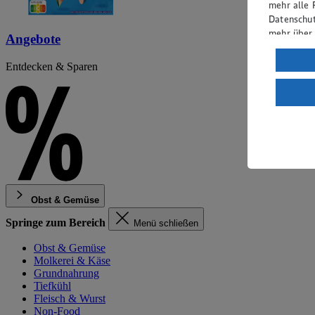
mehr alle 
Datenschut
mehr über
Angebote
Verarbeit
Entdecken & Sparen
Wenn du au
ein, dass 
einem nach
Risiko ein
Informatio
Obst & Gemüse
Springe zum Bereich
Menü schließen
Obst & Gemüse
Molkerei & Käse
Grundnahrung
Tiefkühl
Fleisch & Wurst
Non-Food