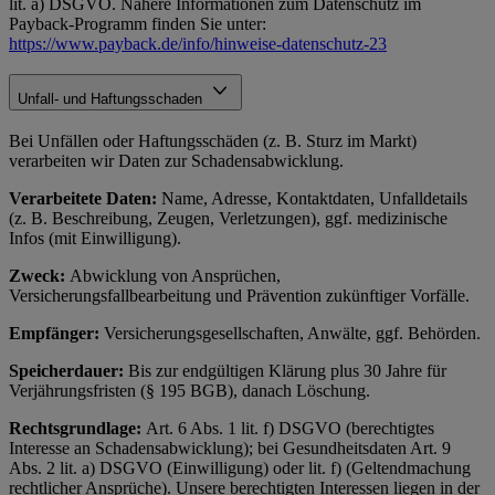
lit. a) DSGVO. Nähere Informationen zum Datenschutz im
Payback-Programm finden Sie unter:
https://www.payback.de/info/hinweise-datenschutz-23
Unfall- und Haftungsschaden
Bei Unfällen oder Haftungsschäden (z. B. Sturz im Markt)
verarbeiten wir Daten zur Schadensabwicklung.
Verarbeitete Daten:
Name, Adresse, Kontaktdaten, Unfalldetails
(z. B. Beschreibung, Zeugen, Verletzungen), ggf. medizinische
Infos (mit Einwilligung).
Zweck:
Abwicklung von Ansprüchen,
Versicherungsfallbearbeitung und Prävention zukünftiger Vorfälle.
Empfänger:
Versicherungsgesellschaften, Anwälte, ggf. Behörden.
Speicherdauer:
Bis zur endgültigen Klärung plus 30 Jahre für
Verjährungsfristen (§ 195 BGB), danach Löschung.
Rechtsgrundlage:
Art. 6 Abs. 1 lit. f) DSGVO (berechtigtes
Interesse an Schadensabwicklung); bei Gesundheitsdaten Art. 9
Abs. 2 lit. a) DSGVO (Einwilligung) oder lit. f) (Geltendmachung
rechtlicher Ansprüche). Unsere berechtigten Interessen liegen in der