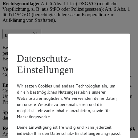
Rechtsgrundlage:
Art. 6 Abs. 1 lit. c) DSGVO (rechtliche
Verpflichtung, z. B. aus StPO oder Polizeigesetzen); Art. 6 Abs. 1
lit. f) DSGVO (berechtigtes Interesse an Kooperation zur
Aufklärung von Straftaten).
Kundenhotline
Bei Anrufen über unsere Kundenhotline verarbeiten wir
personenbezogene Daten zur Bearbeitung von Anfragen,
Datenschutz-
Beschwerden oder Rückmeldungen.
Einstellungen
Verarbeitete Daten:
Telefonnummer, ggf. Name, Anliegen,
Gesprächsnotizen. Zweck: Kundenservice und Qualitätssicherung.
Empfänger
: Interne Mitarbeiter, ggf. EDEKA Zentrale Stiftung &
Wir setzen Cookies und andere Technologien ein, um
Co. KG (EDEKA Kundenservice), ggf. andere betroffene
dir ein bestmögliches Nutzungserlebnis unserer
Unternehmen des EDEKA-Verbunds, Lieferanten der reklamierten
Website zu ermöglichen. Wir verwenden deine Daten,
Produkte.
um unsere Website zu personalisieren und dir
möglichst relevante Inhalte anzubieten, sowie für
Speicherdauer:
Bis zur abschließenden Bearbeitung plus 1 Jahr,
Marketingzwecke.
danach Löschung oder Anonymisierung.
Deine Einwilligung ist freiwillig und kann jederzeit
Rechtsgrundlage:
Art. 6 Abs. 1 lit. b) DSGVO (Vertragserfüllung),
individuell in den Datenschutz-Einstellungen angepasst
Art. 6 Abs. 1 lit. f) DSGVO (berechtigtes Interesse an