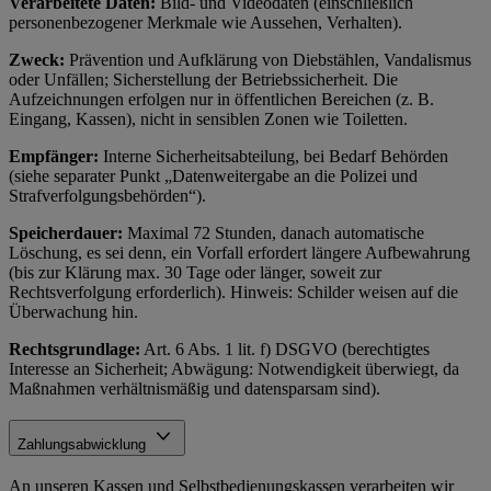
Verarbeitete Daten:
Bild- und Videodaten (einschließlich
personenbezogener Merkmale wie Aussehen, Verhalten).
Zweck:
Prävention und Aufklärung von Diebstählen, Vandalismus
oder Unfällen; Sicherstellung der Betriebssicherheit. Die
Aufzeichnungen erfolgen nur in öffentlichen Bereichen (z. B.
Eingang, Kassen), nicht in sensiblen Zonen wie Toiletten.
Empfänger:
Interne Sicherheitsabteilung, bei Bedarf Behörden
(siehe separater Punkt „Datenweitergabe an die Polizei und
Strafverfolgungsbehörden“).
Speicherdauer:
Maximal 72 Stunden, danach automatische
Löschung, es sei denn, ein Vorfall erfordert längere Aufbewahrung
(bis zur Klärung max. 30 Tage oder länger, soweit zur
Rechtsverfolgung erforderlich). Hinweis: Schilder weisen auf die
Überwachung hin.
Rechtsgrundlage:
Art. 6 Abs. 1 lit. f) DSGVO (berechtigtes
Interesse an Sicherheit; Abwägung: Notwendigkeit überwiegt, da
Maßnahmen verhältnismäßig und datensparsam sind).
Zahlungsabwicklung
An unseren Kassen und Selbstbedienungskassen verarbeiten wir