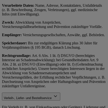
Verarbeitete Daten:
Name, Adresse, Kontaktdaten, Unfalldetails
(z. B. Beschreibung, Zeugen, Verletzungen), ggf. medizinische
Infos (mit Einwilligung).
Zweck:
Abwicklung von Ansprüchen,
Versicherungsfallbearbeitung und Prävention zukünftiger Vorfälle.
Empfänger:
Versicherungsgesellschaften, Anwälte, ggf. Behörden.
Speicherdauer:
Bis zur endgültigen Klärung plus 30 Jahre für
Verjährungsfristen (§ 195 BGB), danach Löschung.
Rechtsgrundlage:
Art. 6 Abs. 1 lit. f) DSGVO (berechtigtes
Interesse an Schadensabwicklung); bei Gesundheitsdaten Art. 9
Abs. 2 lit. a) DSGVO (Einwilligung) oder lit. f) (Geltendmachung
rechtlicher Ansprüche). Unsere berechtigten Interessen liegen in der
Abwicklung von Schadensersatzansprüchen und
Versicherungsfällen, der Erfüllung rechtlicher Verpflichtungen, z. B.
Durchsetzung von Ansprüchen oder Haftungsfragen und Prävention
zukünftiger Unfallereignisse.
Verleih-, Liefer- und Bestellservice
Für Verleih (z. B. von Einkaufswagen oder Geräten), Lieferung und