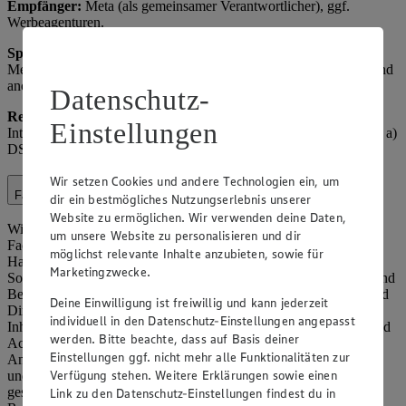
Empfänger:
Meta (als gemeinsamer Verantwortlicher), ggf.
Werbeagenturen.
Speicherdauer:
Solange das Profil aktiv ist oder bis Widerruf,
Meta-speicher nach deren Richtlinien. Hinweis: Insights-Daten sind
anonymisiert.
Datenschutz-
Rechtsgrundlage:
Art. 6 Abs. 1 lit. f) DSGVO (berechtigtes
Einstellungen
Interesse an Social-Media-Präsenz); für Werbung Art. 6 Abs. 1 lit. a)
DSGVO (Einwilligung über Facebook-Einstellungen).
Wir setzen Cookies und andere Technologien ein, um
Facelift
dir ein bestmögliches Nutzungserlebnis unserer
Website zu ermöglichen. Wir verwenden deine Daten,
Wir setzen innerhalb unseres Onlineangebotes Funktionen der
um unsere Website zu personalisieren und dir
Facelift brand building technologies GmbH, Gerhofstr. 19, 20354
möglichst relevante Inhalte anzubieten, sowie für
Hamburg, ein. Facelift dient der redaktionellen Betreuung unserer
Marketingzwecke.
Social‑Media‑Kanäle, insbesondere der Erfassung, Auswertung und
Beantwortung öffentlicher und privater Beiträge, Kommentare und
Deine Einwilligung ist freiwillig und kann jederzeit
Direktnachrichten sowie der Planung und Veröffentlichung von
individuell in den Datenschutz-Einstellungen angepasst
Inhalten. Hierbei werden – technisch erforderlich – u. a. Profil‑ und
werden. Bitte beachte, dass auf Basis deiner
Accountnamen (einschließlich Profilbild), Inhalte der
Einstellungen ggf. nicht mehr alle Funktionalitäten zur
Anfragen/Beiträge sowie Informationen zur Anzahl der Follower
Verfügung stehen. Weitere Erklärungen sowie einen
und der Profile, denen ein Profil folgt, verarbeitet. Bei Facelift
gespeicherte Daten werden nach sechs Monaten gelöscht.
Link zu den Datenschutz-Einstellungen findest du in