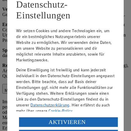
Datenschutz-
Verarbeitete Daten:
Telefonnummer, ggf. Name, Anliegen,
Einstellungen
Gesprächsnotizen. Zweck: Kundenservice und Qualitätssicherung.
Empfänger
: Interne Mitarbeiter, ggf. EDEKA Zentrale Stiftung &
Co. KG (EDEKA Kundenservice), ggf. andere betroffene
Wir setzen Cookies und andere Technologien ein, um
Unternehmen des EDEKA-Verbunds, Lieferanten der reklamierten
dir ein bestmögliches Nutzungserlebnis unserer
Produkte.
Website zu ermöglichen. Wir verwenden deine Daten,
um unsere Website zu personalisieren und dir
Speicherdauer:
Bis zur abschließenden Bearbeitung plus 1 Jahr,
möglichst relevante Inhalte anzubieten, sowie für
danach Löschung oder Anonymisierung.
Marketingzwecke.
Rechtsgrundlage:
Art. 6 Abs. 1 lit. b) DSGVO (Vertragserfüllung),
Deine Einwilligung ist freiwillig und kann jederzeit
Art. 6 Abs. 1 lit. f) DSGVO (berechtigtes Interesse an
individuell in den Datenschutz-Einstellungen angepasst
Qualitätssicherung, Kundenbindung, und Serviceoptimierung).
werden. Bitte beachte, dass auf Basis deiner
Einstellungen ggf. nicht mehr alle Funktionalitäten zur
Marketing
Verfügung stehen. Weitere Erklärungen sowie einen
Link zu den Datenschutz-Einstellungen findest du in
Im Rahmen unserer Marketingaktivitäten verarbeiten wir
unserer
Datenschutzerklärung
. Hier erfährst du auch
personenbezogene Daten, um Kunden über Angebote, Aktionen
mehr über unsere
Cookie-Policy
.
oder neue Produkte zu informieren. Dies kann postalisch, per E-
Mail, SMS oder über digitale Kanäle erfolgen, sofern eine
Verarbeitung deiner personenbezogenen Daten in den
AKTIVIEREN
entsprechende Einwilligung vorliegt oder ein gesetzlicher
USA durch Facebook und YouTube:
Erlaubnistatbestand gegeben ist.