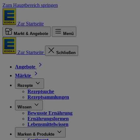
Zum Hauptbereich springen
Zur Startseite
Markt & Angebote
Menü
Zur Startseite
Schließen
Angebote
Märkte
Rezepte
Rezeptsuche
Rezeptsammlungen
Wissen
Bewusste Ernährung
Ernährungsformen
Lebensmittelwissen
Marken & Produkte