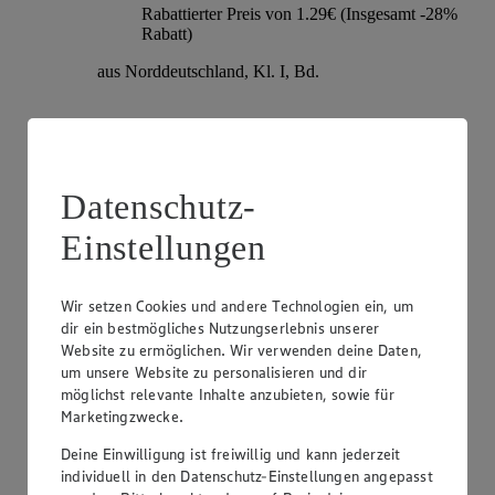
Rabattierter Preis von 1.29€ (Insgesamt -28%
Rabatt)
aus Norddeutschland, Kl. I, Bd.
Datenschutz-
Einstellungen
Wir setzen Cookies und andere Technologien ein, um
dir ein bestmögliches Nutzungserlebnis unserer
Angebot:
EDEKA Regional Romanasalatherzen
Website zu ermöglichen. Wir verwenden deine Daten,
um unsere Website zu personalisieren und dir
1.99
-20%
möglichst relevante Inhalte anzubieten, sowie für
Rabattierter Preis von 1.99€ (Insgesamt -20%
Marketingzwecke.
Rabatt)
Deine Einwilligung ist freiwillig und kann jederzeit
aus Norddeutschland, Kl. I, 4 er
individuell in den Datenschutz-Einstellungen angepasst