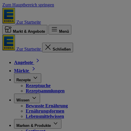
Zum Hauptbereich springen
Zur Startseite
Markt & Angebote
Menü
Zur Startseite
Schließen
Angebote
Märkte
Rezepte
Rezeptsuche
Rezeptsammlungen
Wissen
Bewusste Ernährung
Ernährungsformen
Lebensmittelwissen
Marken & Produkte