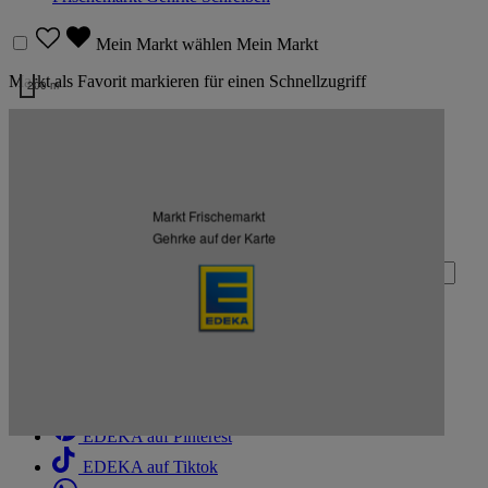
Mein Markt wählen
Mein Markt
Markt als Favorit markieren für einen Schnellzugriff
200 m
Kartendaten werden geladen …
Zurück nach oben
Markt Frischemarkt
Zum Newsletter anmelden
Gehrke auf der Karte
Deine E-Mail-Adresse (Pflichtfeld)
Absenden
EDEKA auf Facebook
EDEKA auf Instagram
EDEKA auf Linkedin
EDEKA auf Pinterest
EDEKA auf Tiktok