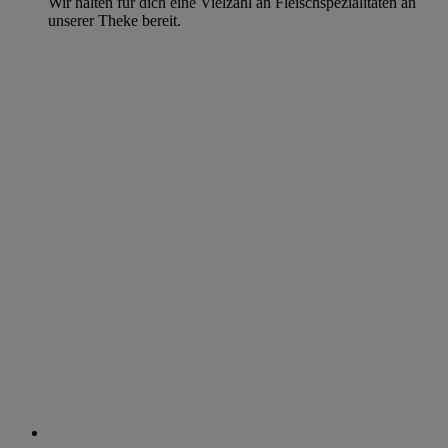
Wir halten für dich eine Vielzahl an Fleischspezialitäten an
unserer Theke bereit.