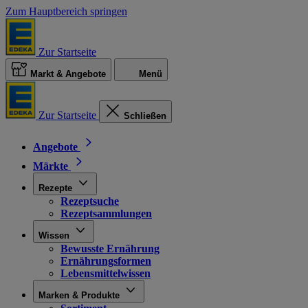
Zum Hauptbereich springen
Zur Startseite
Markt & Angebote
Menü
Zur Startseite
Schließen
Angebote
Märkte
Rezepte
Rezeptsuche
Rezeptsammlungen
Wissen
Bewusste Ernährung
Ernährungsformen
Lebensmittelwissen
Marken & Produkte