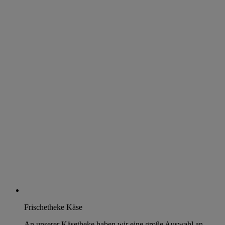
Frischetheke Käse
An unserer Käsetheke haben wir eine große Auswahl an