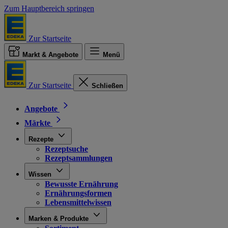
Zum Hauptbereich springen
Zur Startseite
Markt & Angebote
Menü
Zur Startseite
Schließen
Angebote
Märkte
Rezepte
Rezeptsuche
Rezeptsammlungen
Wissen
Bewusste Ernährung
Ernährungsformen
Lebensmittelwissen
Marken & Produkte