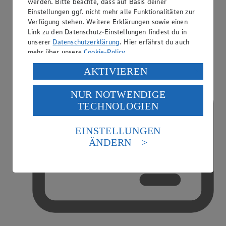
werden. Bitte beachte, dass auf Basis deiner
Einstellungen ggf. nicht mehr alle Funktionalitäten zur
Verfügung stehen. Weitere Erklärungen sowie einen
Link zu den Datenschutz-Einstellungen findest du in
EDEKA smart
unserer
Datenschutzerklärung
. Hier erfährst du auch
mehr über unsere
Cookie-Policy
.
Verarbeitung deiner personenbezogenen Daten in den
AKTIVIEREN
USA durch Facebook und YouTube:
NUR NOTWENDIGE
Wenn du auf „Aktivieren“ klickst, willigst du im Sinne
TECHNOLOGIEN
des Art. 49 Abs. 1 Satz 1 lit. a) DSGVO ein, dass deine
Daten in den USA verarbeitet werden. Der EuGH sieht
die USA als Land mit einem nach europäischen
EINSTELLUNGEN
Standards nicht angemessenen Datenschutzniveau an.
ÄNDERN
Es besteht das Risiko eines Zugriffs durch US-
amerikanische Behörden.
Informationen zum Herausgeber der Seite findest du
im
Impressum