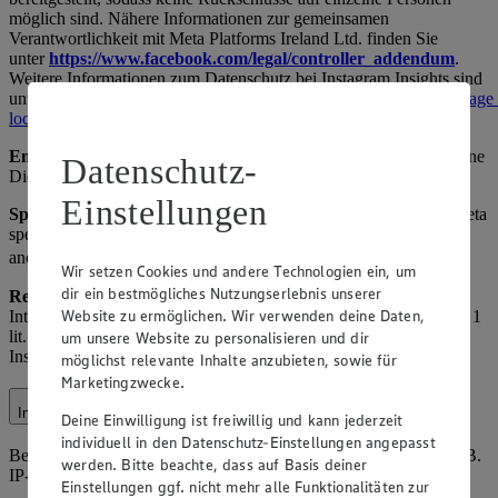
möglich sind. Nähere Informationen zur gemeinsamen
Verantwortlichkeit mit Meta Platforms Ireland Ltd. finden Sie
unter
https://www.facebook.com/legal/controller_addendum
.
Weitere Informationen zum Datenschutz bei Instagram Insights sind
unter
https://www.facebook.com/legal/terms/information_about_page_
locale=de_DE
verfügbar.
Empfänger:
Meta (als gemeinsamer Verantwortlicher), ggf. externe
Datenschutz-
Dienstleister und Werbeagenturen.
Einstellungen
Speicherdauer:
Solange das Profil aktiv ist oder bis Widerruf, Meta
speichert nach eigenen Richtlinien. Hinweis: Insights-Daten sind
anonymisiert.
Wir setzen Cookies und andere Technologien ein, um
dir ein bestmögliches Nutzungserlebnis unserer
Rechtsgrundlage:
Art. 6 Abs. 1 lit. f) DSGVO (berechtigtes
Website zu ermöglichen. Wir verwenden deine Daten,
Interesse am Betrieb der Social-Media-Präsenz) sowie Art. 6 Abs. 1
lit. a) DSGVO (Einwilligung für personalisierte Werbung über
um unsere Website zu personalisieren und dir
Instagram-Einstellungen).
möglichst relevante Inhalte anzubieten, sowie für
Marketingzwecke.
Internetauftritt
Deine Einwilligung ist freiwillig und kann jederzeit
individuell in den Datenschutz-Einstellungen angepasst
Beim Besuch unserer Website verarbeiten wir Nutzungsdaten (z. B.
werden. Bitte beachte, dass auf Basis deiner
IP-Adresse, Browsertyp, Seitenaufrufe).
Einstellungen ggf. nicht mehr alle Funktionalitäten zur