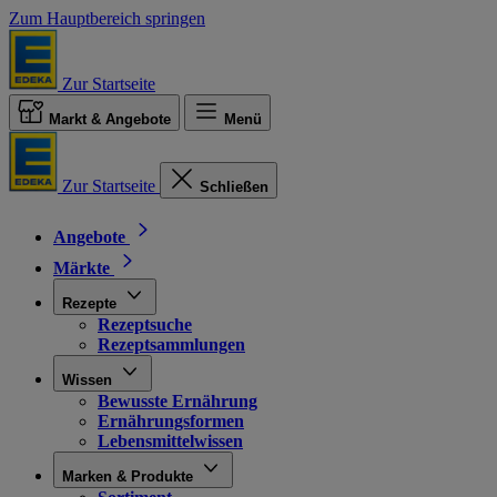
Zum Hauptbereich springen
Zur Startseite
Markt & Angebote
Menü
Zur Startseite
Schließen
Angebote
Märkte
Rezepte
Rezeptsuche
Rezeptsammlungen
Wissen
Bewusste Ernährung
Ernährungsformen
Lebensmittelwissen
Marken & Produkte