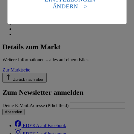
Standards nicht angemessenen Datenschutzniveau an.
ÄNDERN
Es besteht das Risiko eines Zugriffs durch US-
amerikanische Behörden.
Informationen zum Herausgeber der Seite findest du
im
Impressum
Details zum Markt
Weitere Informationen – alles auf einem Blick.
Zur Marktseite
Zurück nach oben
Zum Newsletter anmelden
Deine E-Mail-Adresse (Pflichtfeld)
Absenden
EDEKA auf Facebook
EDEKA auf Instagram