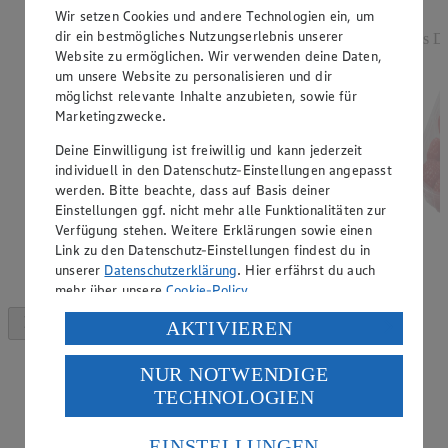
Rabattierter Preis von 2.49€ (Insgesamt -17%
Wir setzen Cookies und andere Technologien ein, um
Rabatt)
dir ein bestmögliches Nutzungserlebnis unserer
aus De
Website zu ermöglichen. Wir verwenden deine Daten,
versch. Kocheigenschaften, aus Norddeutschland, 2
um unsere Website zu personalisieren und dir
kg, (1 kg = 1,25)
möglichst relevante Inhalte anzubieten, sowie für
Marketingzwecke.
Deine Einwilligung ist freiwillig und kann jederzeit
individuell in den Datenschutz-Einstellungen angepasst
werden. Bitte beachte, dass auf Basis deiner
Einstellungen ggf. nicht mehr alle Funktionalitäten zur
Verfügung stehen. Weitere Erklärungen sowie einen
Link zu den Datenschutz-Einstellungen findest du in
unserer
Datenschutzerklärung
. Hier erfährst du auch
mehr über unsere
Cookie-Policy
.
Verarbeitung deiner personenbezogenen Daten in den
AKTIVIEREN
USA durch Facebook und YouTube:
NUR NOTWENDIGE
Wenn du auf „Aktivieren“ klickst, willigst du im Sinne
TECHNOLOGIEN
des Art. 49 Abs. 1 Satz 1 lit. a) DSGVO ein, dass deine
Daten in den USA verarbeitet werden. Der EuGH sieht
die USA als Land mit einem nach europäischen
EINSTELLUNGEN