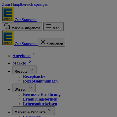
Zum Hauptbereich springen
Zur Startseite
Markt & Angebote
Menü
Zur Startseite
Schließen
Angebote
Märkte
Rezepte
Rezeptsuche
Rezeptsammlungen
Wissen
Bewusste Ernährung
Ernährungsformen
Lebensmittelwissen
Marken & Produkte