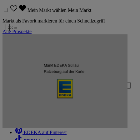
Mein Markt wählen
Mein Markt
Markt als Favorit markieren für einen Schnellzugriff
200 m
Alle Prospekte
Kartendaten werden geladen …
Zurück nach oben
Markt EDEKA Süllau
Zum Newsletter anmelden
Ratzeburg auf der Karte
Deine E-Mail-Adresse (Pflichtfeld)
Absenden
EDEKA auf Facebook
EDEKA auf Instagram
EDEKA auf Linkedin
EDEKA auf Pinterest