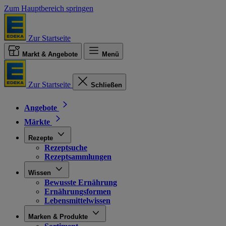
Zum Hauptbereich springen
Zur Startseite
Markt & Angebote
Menü
Zur Startseite
Schließen
Angebote
Märkte
Rezepte
Rezeptsuche
Rezeptsammlungen
Wissen
Bewusste Ernährung
Ernährungsformen
Lebensmittelwissen
Marken & Produkte