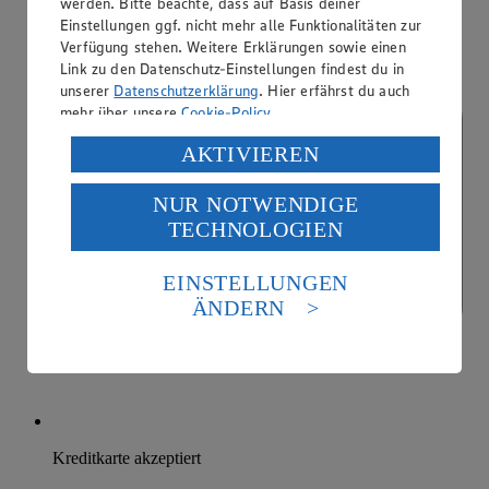
werden. Bitte beachte, dass auf Basis deiner
Einstellungen ggf. nicht mehr alle Funktionalitäten zur
Verfügung stehen. Weitere Erklärungen sowie einen
Link zu den Datenschutz-Einstellungen findest du in
unserer
Datenschutzerklärung
. Hier erfährst du auch
mehr über unsere
Cookie-Policy
.
Verarbeitung deiner personenbezogenen Daten in den
AKTIVIEREN
USA durch Facebook und YouTube:
NUR NOTWENDIGE
Wenn du auf „Aktivieren“ klickst, willigst du im Sinne
TECHNOLOGIEN
des Art. 49 Abs. 1 Satz 1 lit. a) DSGVO ein, dass deine
Daten in den USA verarbeitet werden. Der EuGH sieht
die USA als Land mit einem nach europäischen
EINSTELLUNGEN
Standards nicht angemessenen Datenschutzniveau an.
ÄNDERN
Es besteht das Risiko eines Zugriffs durch US-
amerikanische Behörden.
Informationen zum Herausgeber der Seite findest du
im
Impressum
Kreditkarte akzeptiert