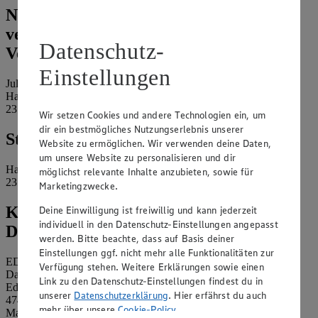
Name und Kontaktdaten der
verantwortlichen Stelle und ggf. deren
Datenschutz-
Vertretung:
Einstellungen
Julia Voigt e.Kfr.
Hauptstraße 2a
23715 Bosau/Hutzfeld
Wir setzen Cookies und andere Technologien ein, um
dir ein bestmögliches Nutzungserlebnis unserer
Standort des Marktes:
Website zu ermöglichen. Wir verwenden deine Daten,
um unsere Website zu personalisieren und dir
Hauptstraße 2a
möglichst relevante Inhalte anzubieten, sowie für
23715 Bosau/Hutzfeld
Marketingzwecke.
Kontaktdaten des betrieblichen
Deine Einwilligung ist freiwillig und kann jederzeit
individuell in den Datenschutz-Einstellungen angepasst
Datenschutzbeauftragten:
werden. Bitte beachte, dass auf Basis deiner
Einstellungen ggf. nicht mehr alle Funktionalitäten zur
EDEKA Nordwest Stiftung & Co. KG
Verfügung stehen. Weitere Erklärungen sowie einen
Datenschutzbeauftragter
Link zu den Datenschutz-Einstellungen findest du in
Edekaplatz 1
unserer
Datenschutzerklärung
. Hier erfährst du auch
47445 Moers
mehr über unsere
Cookie-Policy
.
Mail:
nw_datenschutz@edeka.de