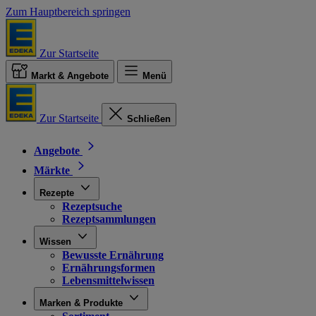
Zum Hauptbereich springen
Zur Startseite
Markt & Angebote
Menü
Zur Startseite
Schließen
Angebote
Märkte
Rezepte
Rezeptsuche
Rezeptsammlungen
Wissen
Bewusste Ernährung
Ernährungsformen
Lebensmittelwissen
Marken & Produkte