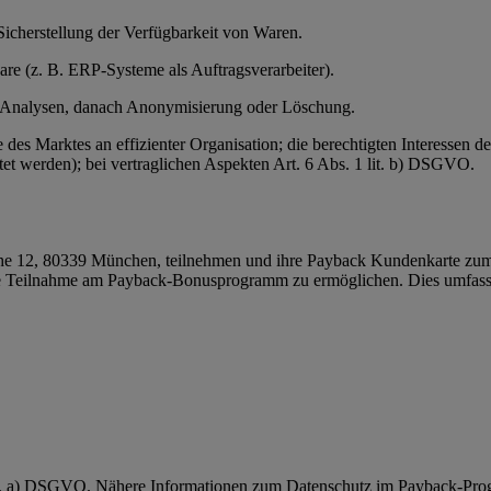
Sicherstellung der Verfügbarkeit von Waren.
ware (z. B. ERP-Systeme als Auftragsverarbeiter).
r Analysen, danach Anonymisierung oder Löschung.
e des Marktes an effizienter Organisation; die berechtigten Interessen
et werden); bei vertraglichen Aspekten Art. 6 Abs. 1 lit. b) DSGVO.
 12, 80339 München, teilnehmen und ihre Payback Kundenkarte zum 
 Teilnahme am Payback-Bonusprogramm zu ermöglichen. Dies umfasst
 lit. a) DSGVO. Nähere Informationen zum Datenschutz im Payback-Pro