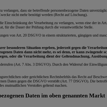
e zu verlangen, dass sie betreffende personenbezogene Daten unverzügl
n Zwecke nicht mehr benötigt werden (Recht auf Löschung).
e die Einschränkung der Verarbeitung zu verlangen, wenn eine der in 
t, für die Dauer der Prüfung durch die verantwortliche Stelle.
zungen von Art. 20 DSGVO in einem strukturierten, gängigen und masch
ihrer besonderen Situation ergeben, jederzeit gegen die Verarbei
bezogenen Daten dann nicht mehr, es sei denn, er kann zwingende 
wiegen, oder die Verarbeitung dient der Geltendmachung, Ausübu
 widerrufen (Art. 7 Abs. 3 DSGVO). Durch den Widerruf der Einwilligu
ngsrechtlichen oder gerichtlichen Rechtsbefehls das Recht auf Beschwe
zogenen Daten gegen die DSGVO verstößt (Art. 77 DSGVO). Die betroffe
ts des mutmaßlichen Verstoßes geltend machen.
nbezogenen Daten im oben genannten Markt