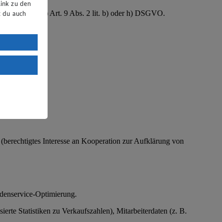
ink zu den
B. Gesundheit) Art. 9 Abs. 2 lit. b) oder h) DSGVO.
t du auch
uTube:
. a) DSGVO
Land mit
esteht das
O (berechtigtes Interesse an Kooperation zur Aufklärung von
ndenservice-Optimierung.
te Statistiken zu Verkaufszahlen), Mitarbeiterdaten (z. B.