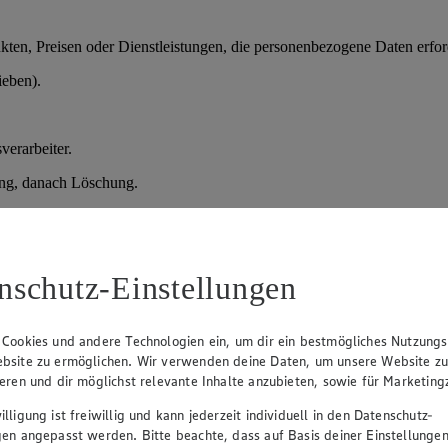
en, Preisen oder Dienstleistungen, die personenbezogene Daten erford
ieben).
verarbeiter.
ung, danach Löschung.
der vorvertragliche Maßnahmen); Art. 6 Abs. 1 lit. f) DSGVO (berechtig
nschutz-Einstellungen
prozesses.
daten, Qualifikationen.
 Cookies und andere Technologien ein, um dir ein bestmögliches Nutzungs
bsite zu ermöglichen. Wir verwenden deine Daten, um unsere Website z
sprächen und Entscheidung über Einstellung.
ieren und dir möglichst relevante Inhalte anzubieten, sowie für Marketin
lligung ist freiwillig und kann jederzeit individuell in den Datenschutz-
gen angepasst werden. Bitte beachte, dass auf Basis deiner Einstellungen
verteidigung), danach Löschung; bei Einstellung Übernahme in die Pe