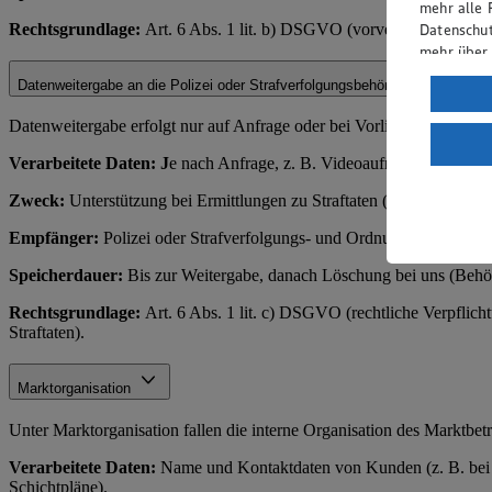
mehr alle 
Rechtsgrundlage:
Art. 6 Abs. 1 lit. b) DSGVO (vorvertragliche Ma
Datenschut
mehr über
Datenweitergabe an die Polizei oder Strafverfolgungsbehörden
Verarbeit
Wenn du au
Datenweitergabe erfolgt nur auf Anfrage oder bei Vorliegen eines rec
ein, dass 
Verarbeitete Daten: J
e nach Anfrage, z. B. Videoaufnahmen, Zahl
einem nach
Risiko ein
Zweck:
Unterstützung bei Ermittlungen zu Straftaten (z. B. Diebstahl
Informatio
Empfänger:
Polizei oder Strafverfolgungs- und Ordnungsbehörden.
Speicherdauer:
Bis zur Weitergabe, danach Löschung bei uns (Behör
Rechtsgrundlage:
Art. 6 Abs. 1 lit. c) DSGVO (rechtliche Verpflich
Straftaten).
Marktorganisation
Unter Marktorganisation fallen die interne Organisation des Marktbe
Verarbeitete Daten:
Name und Kontaktdaten von Kunden (z. B. bei Re
Schichtpläne).