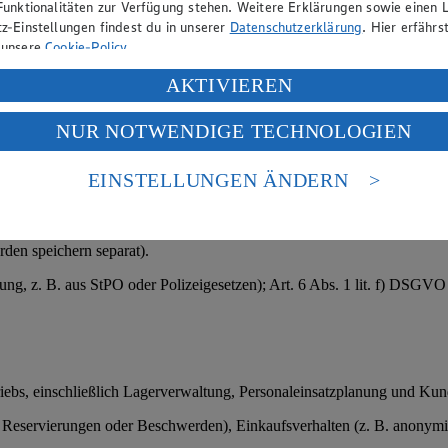
Funktionalitäten zur Verfügung stehen. Weitere Erklärungen sowie einen L
ßnahmen); § 26 BDSG (Bewerbungsverfahren); bei sensiblen Daten (z. 
z-Einstellungen findest du in unserer
Datenschutzerklärung
. Hier erfährs
 unsere
Cookie-Policy
.
ung deiner personenbezogenen Daten in den USA durch Facebook und Yo
AKTIVIEREN
f „Aktivieren“ klickst, willigst du im Sinne des Art. 49 Abs. 1 Satz 1 lit
htlichen Grunds.
NUR NOTWENDIGE TECHNOLOGIEN
deine Daten in den USA verarbeitet werden. Der EuGH sieht die USA als 
ungsdaten oder Kundendaten.
 europäischen Standards nicht angemessenen Datenschutzniveau an. Es b
es Zugriffs durch US-amerikanische Behörden.
EINSTELLUNGEN ÄNDERN
).
nen zum Herausgeber der Seite findest du im
Impressum
den speichern separat).
tung, z. B. aus StPO oder Polizeigesetzen); Art. 6 Abs. 1 lit. f) DSGV
triebs, einschließlich Lagerverwaltung, Personaleinsatzplanung und Ku
servierungen oder Beschwerden), Einkaufsverhalten (z. B. anonymisier