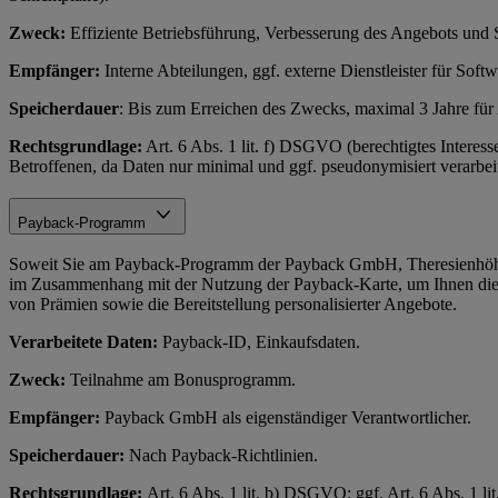
Zweck:
Effiziente Betriebsführung, Verbesserung des Angebots und 
Empfänger:
Interne Abteilungen, ggf. externe Dienstleister für Soft
Speicherdauer
: Bis zum Erreichen des Zwecks, maximal 3 Jahre fü
Rechtsgrundlage:
Art. 6 Abs. 1 lit. f) DSGVO (berechtigtes Interess
Betroffenen, da Daten nur minimal und ggf. pseudonymisiert verarbeit
Payback-Programm
Soweit Sie am Payback-Programm der Payback GmbH, Theresienhöhe
im Zusammenhang mit der Nutzung der Payback-Karte, um Ihnen die
von Prämien sowie die Bereitstellung personalisierter Angebote.
Verarbeitete Daten:
Payback-ID, Einkaufsdaten.
Zweck:
Teilnahme am Bonusprogramm.
Empfänger:
Payback GmbH als eigenständiger Verantwortlicher.
Speicherdauer:
Nach Payback-Richtlinien.
Rechtsgrundlage:
Art. 6 Abs. 1 lit. b) DSGVO; ggf. Art. 6 Abs. 1