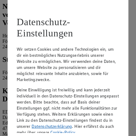
Name und Kontaktdaten der
verantwortlichen Stelle und ggf. deren
Datenschutz-
Vertretung:
Einstellungen
Heiko Friedrichsen e.K.
Fördestraße 70
24944 Flensburg
Wir setzen Cookies und andere Technologien ein, um
dir ein bestmögliches Nutzungserlebnis unserer
Standort des Marktes:
Website zu ermöglichen. Wir verwenden deine Daten,
um unsere Website zu personalisieren und dir
Fördestraße 70
möglichst relevante Inhalte anzubieten, sowie für
24944 Flensburg
Marketingzwecke.
Kontaktdaten des betrieblichen
Deine Einwilligung ist freiwillig und kann jederzeit
individuell in den Datenschutz-Einstellungen angepasst
Datenschutzbeauftragten:
werden. Bitte beachte, dass auf Basis deiner
Einstellungen ggf. nicht mehr alle Funktionalitäten zur
EDEKA Nordwest Stiftung & Co. KG
Verfügung stehen. Weitere Erklärungen sowie einen
Datenschutzbeauftragter
Link zu den Datenschutz-Einstellungen findest du in
Edekaplatz 1
unserer
Datenschutzerklärung
. Hier erfährst du auch
47445 Moers
mehr über unsere
Cookie-Policy
.
Mail:
nw_datenschutz@edeka.de