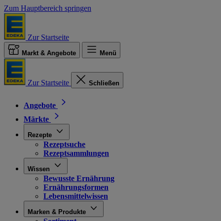
Zum Hauptbereich springen
Zur Startseite
Markt & Angebote
Menü
Zur Startseite
Schließen
Angebote
Märkte
Rezepte
Rezeptsuche
Rezeptsammlungen
Wissen
Bewusste Ernährung
Ernährungsformen
Lebensmittelwissen
Marken & Produkte