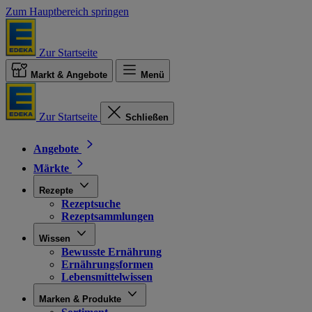
Zum Hauptbereich springen
Zur Startseite
Markt & Angebote
Menü
Zur Startseite
Schließen
Angebote
Märkte
Rezepte
Rezeptsuche
Rezeptsammlungen
Wissen
Bewusste Ernährung
Ernährungsformen
Lebensmittelwissen
Marken & Produkte