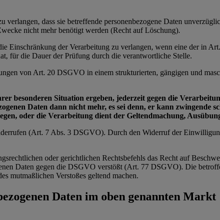
e zu verlangen, dass sie betreffende personenbezogene Daten unverzügl
n Zwecke nicht mehr benötigt werden (Recht auf Löschung).
e die Einschränkung der Verarbeitung zu verlangen, wenn eine der in 
t, für die Dauer der Prüfung durch die verantwortliche Stelle.
zungen von Art. 20 DSGVO in einem strukturierten, gängigen und masch
ihrer besonderen Situation ergeben, jederzeit gegen die Verarbei
bezogenen Daten dann nicht mehr, es sei denn, er kann zwingende 
wiegen, oder die Verarbeitung dient der Geltendmachung, Ausübu
 widerrufen (Art. 7 Abs. 3 DSGVO). Durch den Widerruf der Einwilligu
ngsrechtlichen oder gerichtlichen Rechtsbefehls das Recht auf Beschwe
zogenen Daten gegen die DSGVO verstößt (Art. 77 DSGVO). Die betroffe
ts des mutmaßlichen Verstoßes geltend machen.
nbezogenen Daten im oben genannten Markt