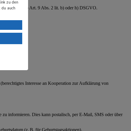
ink zu den
B. Gesundheit) Art. 9 Abs. 2 lit. b) oder h) DSGVO.
t du auch
uTube:
. a) DSGVO
Land mit
esteht das
O (berechtigtes Interesse an Kooperation zur Aufklärung von
zu informieren. Dies kann postalisch, per E-Mail, SMS oder über
eburtsdatum (z. B. für Geburtstagsaktionen).