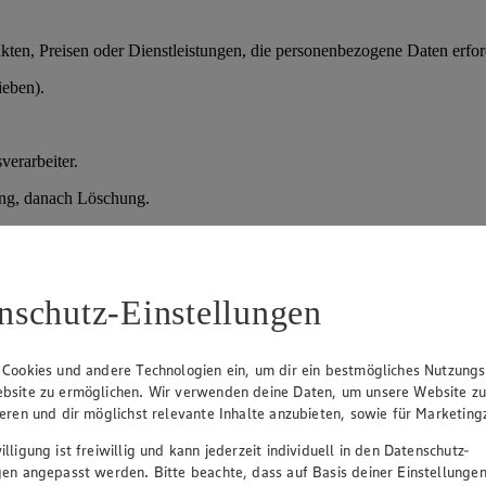
en, Preisen oder Dienstleistungen, die personenbezogene Daten erford
ieben).
verarbeiter.
ung, danach Löschung.
der vorvertragliche Maßnahmen); Art. 6 Abs. 1 lit. f) DSGVO (berechtig
nschutz-Einstellungen
prozesses.
daten, Qualifikationen.
 Cookies und andere Technologien ein, um dir ein bestmögliches Nutzungs
bsite zu ermöglichen. Wir verwenden deine Daten, um unsere Website z
sprächen und Entscheidung über Einstellung.
ieren und dir möglichst relevante Inhalte anzubieten, sowie für Marketin
lligung ist freiwillig und kann jederzeit individuell in den Datenschutz-
gen angepasst werden. Bitte beachte, dass auf Basis deiner Einstellungen
verteidigung), danach Löschung; bei Einstellung Übernahme in die Pe