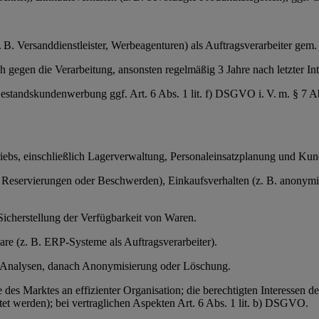
(z. B. Versanddienstleister, Werbeagenturen) als Auftragsverarbeiter g
gegen die Verarbeitung, ansonsten regelmäßig 3 Jahre nach letzter Int
Bestandskundenwerbung ggf. Art. 6 Abs. 1 lit. f) DSGVO i. V. m. § 7 
triebs, einschließlich Lagerverwaltung, Personaleinsatzplanung und Ku
servierungen oder Beschwerden), Einkaufsverhalten (z. B. anonymisier
Sicherstellung der Verfügbarkeit von Waren.
ware (z. B. ERP-Systeme als Auftragsverarbeiter).
r Analysen, danach Anonymisierung oder Löschung.
e des Marktes an effizienter Organisation; die berechtigten Interessen
et werden); bei vertraglichen Aspekten Art. 6 Abs. 1 lit. b) DSGVO.