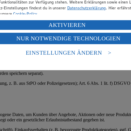
Funktionalitäten zur Verfügung stehen. Weitere Erklärungen sowie einen L
ßnahmen); § 26 BDSG (Bewerbungsverfahren); bei sensiblen Daten (z. 
z-Einstellungen findest du in unserer
Datenschutzerklärung
. Hier erfährs
 unsere
Cookie-Policy
.
ung deiner personenbezogenen Daten in den USA durch Facebook und Yo
AKTIVIEREN
f „Aktivieren“ klickst, willigst du im Sinne des Art. 49 Abs. 1 Satz 1 lit
htlichen Grunds.
NUR NOTWENDIGE TECHNOLOGIEN
deine Daten in den USA verarbeitet werden. Der EuGH sieht die USA als 
ungsdaten oder Kundendaten.
 europäischen Standards nicht angemessenen Datenschutzniveau an. Es b
es Zugriffs durch US-amerikanische Behörden.
EINSTELLUNGEN ÄNDERN
).
nen zum Herausgeber der Seite findest du im
Impressum
den speichern separat).
tung, z. B. aus StPO oder Polizeigesetzen); Art. 6 Abs. 1 lit. f) DSGV
zogene Daten, um Kunden über Angebote, Aktionen oder neue Produkte 
egt oder ein gesetzlicher Erlaubnistatbestand gegeben ist.
rift), Einkaufsverhalten (z. B. bevorzugte Produktkategorien), ggf. G