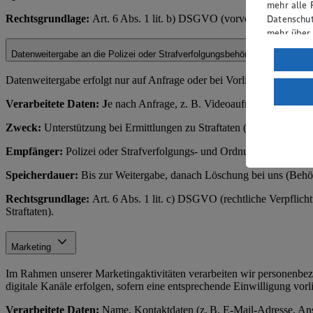
mehr alle 
Rechtsgrundlage:
Art. 6 Abs. 1 lit. b) DSGVO (vorvertragliche Ma
Datenschut
mehr über
Datenweitergabe an die Polizei oder Strafverfolgungsbehörden
Verarbeit
Wenn du au
Datenweitergabe erfolgt nur auf Anfrage oder bei Vorliegen eines rec
ein, dass 
Verarbeitete Daten: J
e nach Anfrage, z. B. Videoaufnahmen, Zahl
einem nach
Risiko ein
Zweck:
Unterstützung bei Ermittlungen zu Straftaten (z. B. Diebstahl
Informatio
Empfänger:
Polizei oder Strafverfolgungs- und Ordnungsbehörden.
Speicherdauer:
Bis zur Weitergabe, danach Löschung bei uns (Behör
Rechtsgrundlage:
Art. 6 Abs. 1 lit. c) DSGVO (rechtliche Verpflich
Straftaten).
Marketing
Im Rahmen unserer Marketingaktivitäten verarbeiten wir personenbe
digitale Kanäle erfolgen, sofern eine entsprechende Einwilligung vorli
Verarbeitete Daten:
Name, Kontaktdaten (z. B. E-Mail-Adresse, Ansch