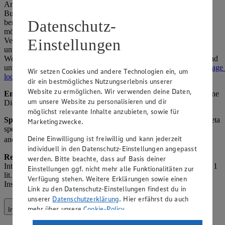
Anfragen, Marketing (z. B. gezielte Werbung) und Community-
Building. Insights-Daten werden von Meta anonymisiert
Datenschutz-
bereitgestellt, sodass keine Rückschlüsse auf einzelne Personen
möglich sind. Nähere Informationen zur gemeinsamen
Einstellungen
Verantwortlichkeit mit Meta Platforms Ireland Ltd. finden Sie
unter
https://www.facebook.com/legal/controller_addendum
.
Weitere Informationen zum Datenschutz bei Instagram Insights sind
unter
https://www.facebook.com/legal/terms/information_about_page_
Wir setzen Cookies und andere Technologien ein, um
locale=de_DE
verfügbar.
dir ein bestmögliches Nutzungserlebnis unserer
Website zu ermöglichen. Wir verwenden deine Daten,
Empfänger:
Meta (als gemeinsamer Verantwortlicher), ggf. externe
um unsere Website zu personalisieren und dir
Dienstleister und Werbeagenturen.
möglichst relevante Inhalte anzubieten, sowie für
Speicherdauer:
Solange das Profil aktiv ist oder bis Widerruf, Meta
Marketingzwecke.
speichert nach eigenen Richtlinien. Hinweis: Insights-Daten sind
Deine Einwilligung ist freiwillig und kann jederzeit
anonymisiert.
individuell in den Datenschutz-Einstellungen angepasst
Rechtsgrundlage:
Art. 6 Abs. 1 lit. f) DSGVO (berechtigtes
werden. Bitte beachte, dass auf Basis deiner
Interesse am Betrieb der Social-Media-Präsenz) sowie Art. 6 Abs. 1
Einstellungen ggf. nicht mehr alle Funktionalitäten zur
lit. a) DSGVO (Einwilligung für personalisierte Werbung über
Verfügung stehen. Weitere Erklärungen sowie einen
Instagram-Einstellungen).
Link zu den Datenschutz-Einstellungen findest du in
unserer
Datenschutzerklärung
. Hier erfährst du auch
mehr über unsere
Cookie-Policy
.
Internetauftritt