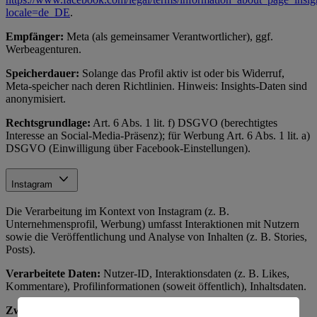
locale=de_DE
.
Empfänger:
Meta (als gemeinsamer Verantwortlicher), ggf.
Werbeagenturen.
Speicherdauer:
Solange das Profil aktiv ist oder bis Widerruf,
Meta-speicher nach deren Richtlinien. Hinweis: Insights-Daten sind
anonymisiert.
Rechtsgrundlage:
Art. 6 Abs. 1 lit. f) DSGVO (berechtigtes
Interesse an Social-Media-Präsenz); für Werbung Art. 6 Abs. 1 lit. a)
DSGVO (Einwilligung über Facebook-Einstellungen).
Instagram
Die Verarbeitung im Kontext von Instagram (z. B.
Unternehmensprofil, Werbung) umfasst Interaktionen mit Nutzern
sowie die Veröffentlichung und Analyse von Inhalten (z. B. Stories,
Posts).
Verarbeitete Daten:
Nutzer-ID, Interaktionsdaten (z. B. Likes,
Kommentare), Profilinformationen (soweit öffentlich), Inhaltsdaten.
Zweck:
Betrieb der Instagram-Präsenz, Beantwortung von