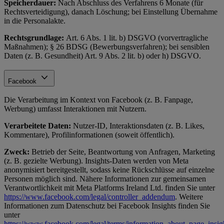
Speicherdauer:
Nach Abschluss des Verfahrens 6 Monate (für
Rechtsverteidigung), danach Löschung; bei Einstellung Übernahme
in die Personalakte.
Rechtsgrundlage:
Art. 6 Abs. 1 lit. b) DSGVO (vorvertragliche
Maßnahmen); § 26 BDSG (Bewerbungsverfahren); bei sensiblen
Daten (z. B. Gesundheit) Art. 9 Abs. 2 lit. b) oder h) DSGVO.
Facebook
Die Verarbeitung im Kontext von Facebook (z. B. Fanpage,
Werbung) umfasst Interaktionen mit Nutzern.
Verarbeitete Daten:
Nutzer-ID, Interaktionsdaten (z. B. Likes,
Kommentare), Profilinformationen (soweit öffentlich).
Zweck:
Betrieb der Seite, Beantwortung von Anfragen, Marketing
(z. B. gezielte Werbung). Insights-Daten werden von Meta
anonymisiert bereitgestellt, sodass keine Rückschlüsse auf einzelne
Personen möglich sind. Nähere Informationen zur gemeinsamen
Verantwortlichkeit mit Meta Platforms Ireland Ltd. finden Sie unter
https://www.facebook.com/legal/controller_addendum
. Weitere
Informationen zum Datenschutz bei Facebook Insights finden Sie
unter
https://www.facebook.com/legal/terms/information_about_page_insig