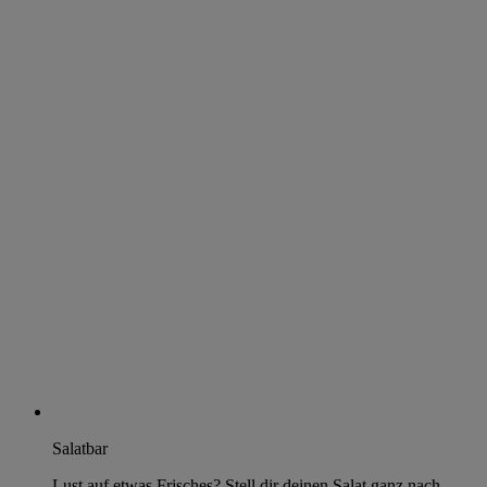
Salatbar
Lust auf etwas Frisches? Stell dir deinen Salat ganz nach