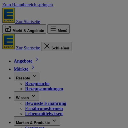
Zum Hauptbereich springen
Zur Startseite
Markt & Angebote
Menü
Zur Startseite
Schließen
Angebote
Märkte
Rezepte
Rezeptsuche
Rezeptsammlungen
Wissen
Bewusste Ernährung
Ernährungsformen
Lebensmittelwissen
Marken & Produkte