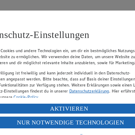
nschutz-Einstellungen
 Cookies und andere Technologien ein, um dir ein bestmögliches Nutzungs
bsite zu ermöglichen. Wir verwenden deine Daten, um unsere Website z
tzbeauftragten:
ieren und dir möglichst relevante Inhalte anzubieten, sowie für Marketin
lligung ist freiwillig und kann jederzeit individuell in den Datenschutz-
gen angepasst werden. Bitte beachte, dass auf Basis deiner Einstellungen
Funktionalitäten zur Verfügung stehen. Weitere Erklärungen sowie einen L
z-Einstellungen findest du in unserer
Datenschutzerklärung
. Hier erfährs
 unsere
Cookie-Policy
.
ung deiner personenbezogenen Daten in den USA durch Facebook und Yo
AKTIVIEREN
f „Aktivieren“ klickst, willigst du im Sinne des Art. 49 Abs. 1 Satz 1 lit
NUR NOTWENDIGE TECHNOLOGIEN
deine Daten in den USA verarbeitet werden. Der EuGH sieht die USA als 
 europäischen Standards nicht angemessenen Datenschutzniveau an. Es b