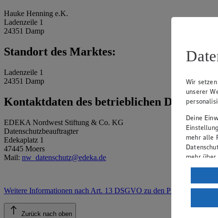
Hauke Henning e.K.
Ladenzeile 1
24351 Damp
Standort des Marktes:
Date
Ladenzeile 1
24351 Damp
Wir setzen
unserer We
Kontaktdaten des betrieblichen Datenschu
personalis
Deine Einwi
EDEKA Nordwest Stiftung & Co. KG
Einstellun
Datenschutzbeauftragter
mehr alle 
Edekaplatz 1
Datenschut
47445 Moers
mehr über
Mail:
nw_datenschutz@edeka.de
Verarbeit
Wenn du au
Weitere Informationen nach Art. 13 DSGVO zu den Prozessen
.
ein, dass 
einem nach
Zurück nach oben