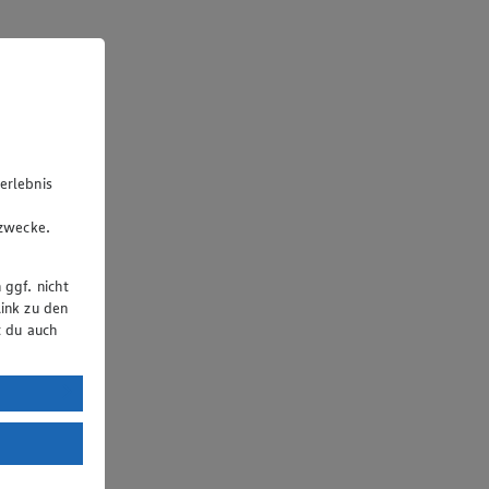
erlebnis
u
gzwecke.
 ggf. nicht
ink zu den
t du auch
uTube:
. a) DSGVO
Land mit
esteht das