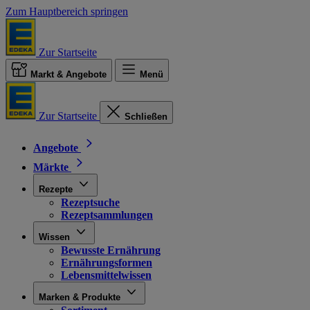
Zum Hauptbereich springen
Zur Startseite
Markt & Angebote
Menü
Zur Startseite
Schließen
Angebote
Märkte
Rezepte
Rezeptsuche
Rezeptsammlungen
Wissen
Bewusste Ernährung
Ernährungsformen
Lebensmittelwissen
Marken & Produkte