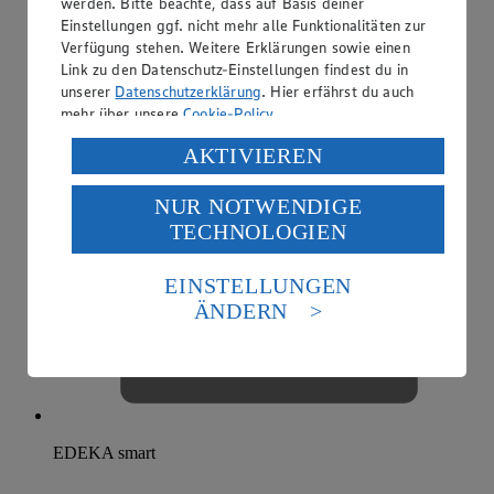
werden. Bitte beachte, dass auf Basis deiner
Einstellungen ggf. nicht mehr alle Funktionalitäten zur
Verfügung stehen. Weitere Erklärungen sowie einen
Link zu den Datenschutz-Einstellungen findest du in
unserer
Datenschutzerklärung
. Hier erfährst du auch
mehr über unsere
Cookie-Policy
.
Verarbeitung deiner personenbezogenen Daten in den
AKTIVIEREN
USA durch Facebook und YouTube:
NUR NOTWENDIGE
Wenn du auf „Aktivieren“ klickst, willigst du im Sinne
TECHNOLOGIEN
des Art. 49 Abs. 1 Satz 1 lit. a) DSGVO ein, dass deine
Daten in den USA verarbeitet werden. Der EuGH sieht
die USA als Land mit einem nach europäischen
EINSTELLUNGEN
Standards nicht angemessenen Datenschutzniveau an.
ÄNDERN
Es besteht das Risiko eines Zugriffs durch US-
amerikanische Behörden.
Informationen zum Herausgeber der Seite findest du
im
Impressum
EDEKA smart