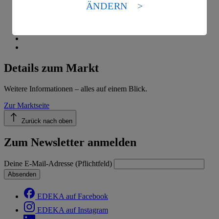
Standards nicht angemessenen Datenschutzniveau an.
ÄNDERN
Es besteht das Risiko eines Zugriffs durch US-
amerikanische Behörden.
Informationen zum Herausgeber der Seite findest du
im
Impressum
Details zum Markt
Weitere Informationen – alles auf einem Blick.
Zur Marktseite
Zurück nach oben
Zum Newsletter anmelden
Deine E-Mail-Adresse (Pflichtfeld)
Absenden
EDEKA auf Facebook
EDEKA auf Instagram