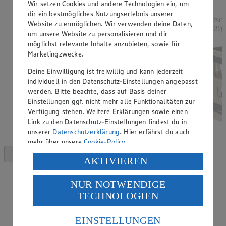
Rabatt)
Wir setzen Cookies und andere Technologien ein, um
dir ein bestmögliches Nutzungserlebnis unserer
versch. Sorten, 250 - 254 g, (1 kg = 7,52 - 7,40)
versch
Website zu ermöglichen. Wir verwenden deine Daten,
0,99)
um unsere Website zu personalisieren und dir
möglichst relevante Inhalte anzubieten, sowie für
Marketingzwecke.
Deine Einwilligung ist freiwillig und kann jederzeit
individuell in den Datenschutz-Einstellungen angepasst
werden. Bitte beachte, dass auf Basis deiner
Einstellungen ggf. nicht mehr alle Funktionalitäten zur
Verfügung stehen. Weitere Erklärungen sowie einen
Link zu den Datenschutz-Einstellungen findest du in
unserer
Datenschutzerklärung
. Hier erfährst du auch
mehr über unsere
Cookie-Policy
.
Verarbeitung deiner personenbezogenen Daten in den
AKTIVIEREN
USA durch Facebook und YouTube:
NUR NOTWENDIGE
Wenn du auf „Aktivieren“ klickst, willigst du im Sinne
TECHNOLOGIEN
des Art. 49 Abs. 1 Satz 1 lit. a) DSGVO ein, dass deine
Daten in den USA verarbeitet werden. Der EuGH sieht
die USA als Land mit einem nach europäischen
EINSTELLUNGEN