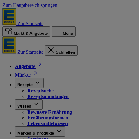
Zum Hauptbereich springen
Zur Startseite
Markt & Angebote
Menü
Zur Startseite
Schließen
Angebote
Märkte
Rezepte
Rezeptsuche
Rezeptsammlungen
Wissen
Bewusste Ernährung
Ernährungsformen
Lebensmittelwissen
Marken & Produkte