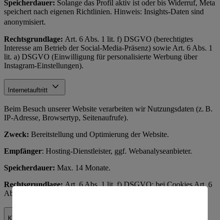
Speicherdauer:
Solange das Profil aktiv ist oder bis Widerruf, Meta
speichert nach eigenen Richtlinien. Hinweis: Insights-Daten sind
anonymisiert.
Rechtsgrundlage:
Art. 6 Abs. 1 lit. f) DSGVO (berechtigtes
Interesse am Betrieb der Social-Media-Präsenz) sowie Art. 6 Abs. 1
lit. a) DSGVO (Einwilligung für personalisierte Werbung über
Instagram-Einstellungen).
Internetauftritt
Beim Besuch unserer Website verarbeiten wir Nutzungsdaten (z. B.
IP-Adresse, Browsertyp, Seitenaufrufe).
Zweck:
Bereitstellung und Optimierung der Website.
Empfänger
: Hosting-Dienstleister, ggf. Webanalyseanbieter.
Speicherdauer:
Max. 14 Monate.
Rechtsgrundlage:
Art. 6 Abs. 1 lit. f) DSGVO; bei Cookies Art. 6
Abs. 1 lit. a) DSGVO.
Kundenhotline