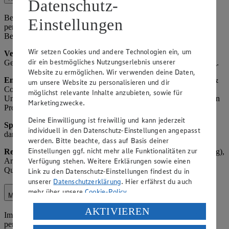
Datenschutz-
Bei Anrufen über unsere Kundenhotline verarbeiten wir
Einstellungen
personenbezogene Daten zur Bearbeitung von Anfragen,
Beschwerden oder Rückmeldungen.
Wir setzen Cookies und andere Technologien ein, um
Verarbeitete Daten:
Telefonnummer, ggf. Name, Anliegen,
dir ein bestmögliches Nutzungserlebnis unserer
Gesprächsnotizen. Zweck: Kundenservice und Qualitätssicherung.
Website zu ermöglichen. Wir verwenden deine Daten,
Empfänger
: Interne Mitarbeiter, ggf. EDEKA Zentrale Stiftung &
um unsere Website zu personalisieren und dir
Co. KG (EDEKA Kundenservice), ggf. andere betroffene
möglichst relevante Inhalte anzubieten, sowie für
Unternehmen des EDEKA-Verbunds, Lieferanten der reklamierten
Marketingzwecke.
Produkte.
Deine Einwilligung ist freiwillig und kann jederzeit
Speicherdauer:
Bis zur abschließenden Bearbeitung plus 1 Jahr,
individuell in den Datenschutz-Einstellungen angepasst
danach Löschung oder Anonymisierung.
werden. Bitte beachte, dass auf Basis deiner
Einstellungen ggf. nicht mehr alle Funktionalitäten zur
Rechtsgrundlage:
Art. 6 Abs. 1 lit. b) DSGVO (Vertragserfüllung),
Verfügung stehen. Weitere Erklärungen sowie einen
Art. 6 Abs. 1 lit. f) DSGVO (berechtigtes Interesse an
Qualitätssicherung, Kundenbindung, und Serviceoptimierung).
Link zu den Datenschutz-Einstellungen findest du in
unserer
Datenschutzerklärung
. Hier erfährst du auch
mehr über unsere
Cookie-Policy
.
Marketing
Verarbeitung deiner personenbezogenen Daten in den
AKTIVIEREN
Im Rahmen unserer Marketingaktivitäten verarbeiten wir
USA durch Facebook und YouTube:
personenbezogene Daten, um Kunden über Angebote, Aktionen