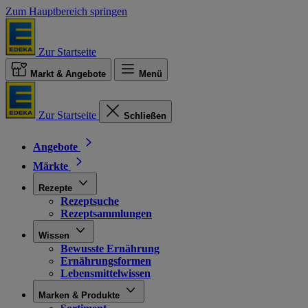
Zum Hauptbereich springen
Zur Startseite
Markt & Angebote
Menü
Zur Startseite
Schließen
Angebote
Märkte
Rezepte
Rezeptsuche
Rezeptsammlungen
Wissen
Bewusste Ernährung
Ernährungsformen
Lebensmittelwissen
Marken & Produkte