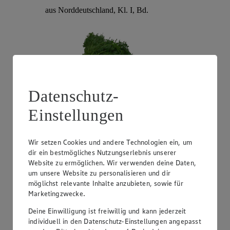
aus Norddeutschland, Kl. I, Bd.
Datenschutz-
Einstellungen
Angebot:
EDEKA Regional Romanasalatherzen
Wir setzen Cookies und andere Technologien ein, um
dir ein bestmögliches Nutzungserlebnis unserer
1.99
-20%
Website zu ermöglichen. Wir verwenden deine Daten,
Rabattierter Preis von 1.99€ (Insgesamt -20%
um unsere Website zu personalisieren und dir
Rabatt)
möglichst relevante Inhalte anzubieten, sowie für
aus Norddeutschland, Kl. I, 4 er
Marketingzwecke.
Deine Einwilligung ist freiwillig und kann jederzeit
individuell in den Datenschutz-Einstellungen angepasst