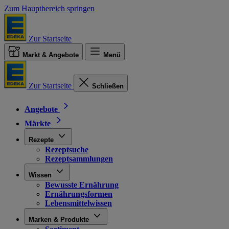
Zum Hauptbereich springen
Zur Startseite
Markt & Angebote
Menü
Zur Startseite
Schließen
Angebote
Märkte
Rezepte
Rezeptsuche
Rezeptsammlungen
Wissen
Bewusste Ernährung
Ernährungsformen
Lebensmittelwissen
Marken & Produkte