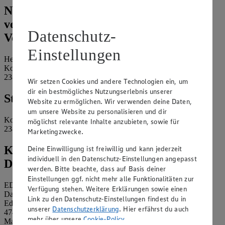
Name und Kontaktdaten der
verantwortlichen Stelle und ggf. deren
Datenschutz-
Vertretung:
Einstellungen
Helro GmbH
Kolberger Straße 2-3
23879 Mölln
Wir setzen Cookies und andere Technologien ein, um
dir ein bestmögliches Nutzungserlebnis unserer
Standort des Marktes:
Website zu ermöglichen. Wir verwenden deine Daten,
um unsere Website zu personalisieren und dir
Kolberger Straße 2-3
möglichst relevante Inhalte anzubieten, sowie für
23879 Mölln
Marketingzwecke.
Kontaktdaten des betrieblichen
Deine Einwilligung ist freiwillig und kann jederzeit
individuell in den Datenschutz-Einstellungen angepasst
Datenschutzbeauftragten:
werden. Bitte beachte, dass auf Basis deiner
Einstellungen ggf. nicht mehr alle Funktionalitäten zur
EDEKA Nordwest Stiftung & Co. KG
Verfügung stehen. Weitere Erklärungen sowie einen
Datenschutzbeauftragter
Link zu den Datenschutz-Einstellungen findest du in
Edekaplatz 1
unserer
Datenschutzerklärung
. Hier erfährst du auch
47445 Moers
mehr über unsere
Cookie-Policy
.
Mail:
nw_datenschutz@edeka.de