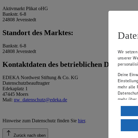
Aktivmarkt Plikat oHG
Bankstr. 6-8
24808 Jevenstedt
Standort des Marktes:
Date
Bankstr. 6-8
24808 Jevenstedt
Wir setzen
unserer We
Kontaktdaten des betrieblichen Datenschu
personalis
Deine Einwi
EDEKA Nordwest Stiftung & Co. KG
Einstellun
Datenschutzbeauftragter
mehr alle 
Edekaplatz 1
Datenschut
47445 Moers
mehr über
Mail:
nw_datenschutz@edeka.de
Verarbeit
Wenn du au
Hinweise zum Datenschutz finden Sie
hier
.
ein, dass 
einem nach
Zurück nach oben