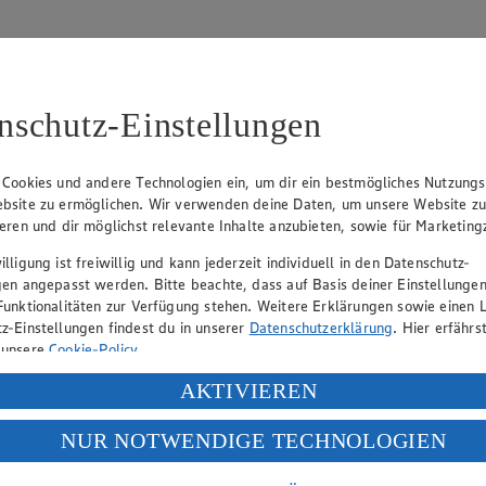
nschutz-Einstellungen
 Cookies und andere Technologien ein, um dir ein bestmögliches Nutzungs
bsite zu ermöglichen. Wir verwenden deine Daten, um unsere Website z
tzbeauftragten:
ieren und dir möglichst relevante Inhalte anzubieten, sowie für Marketin
lligung ist freiwillig und kann jederzeit individuell in den Datenschutz-
gen angepasst werden. Bitte beachte, dass auf Basis deiner Einstellungen
Funktionalitäten zur Verfügung stehen. Weitere Erklärungen sowie einen L
z-Einstellungen findest du in unserer
Datenschutzerklärung
. Hier erfährs
 unsere
Cookie-Policy
.
ung deiner personenbezogenen Daten in den USA durch Facebook und Yo
AKTIVIEREN
f „Aktivieren“ klickst, willigst du im Sinne des Art. 49 Abs. 1 Satz 1 lit
NUR NOTWENDIGE TECHNOLOGIEN
deine Daten in den USA verarbeitet werden. Der EuGH sieht die USA als 
 europäischen Standards nicht angemessenen Datenschutzniveau an. Es b