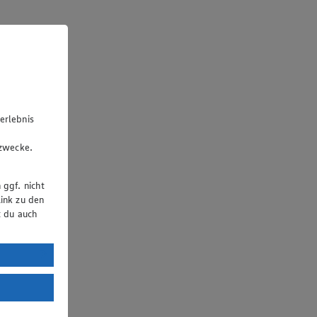
erlebnis
u
gzwecke.
 ggf. nicht
ink zu den
t du auch
uTube:
. a) DSGVO
Land mit
esteht das