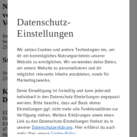
Name und Kontaktdaten der
verantwortlichen Stelle und ggf. deren
Datenschutz-
Vertretung:
Einstellungen
Jens Märkte Jens GmbH & Co.KG
Seestraße 1
23758 Weissenhäuser Strand
Wir setzen Cookies und andere Technologien ein, um
dir ein bestmögliches Nutzungserlebnis unserer
Standort des Marktes:
Website zu ermöglichen. Wir verwenden deine Daten,
um unsere Website zu personalisieren und dir
Seestraße 1
möglichst relevante Inhalte anzubieten, sowie für
23758 Weissenhäuser Strand
Marketingzwecke.
Kontaktdaten des betrieblichen
Deine Einwilligung ist freiwillig und kann jederzeit
individuell in den Datenschutz-Einstellungen angepasst
Datenschutzbeauftragten:
werden. Bitte beachte, dass auf Basis deiner
Einstellungen ggf. nicht mehr alle Funktionalitäten zur
EDEKA Nordwest Stiftung & Co. KG
Verfügung stehen. Weitere Erklärungen sowie einen
Datenschutzbeauftragter
Link zu den Datenschutz-Einstellungen findest du in
Edekaplatz 1
unserer
Datenschutzerklärung
. Hier erfährst du auch
47445 Moers
mehr über unsere
Cookie-Policy
.
Mail:
nw_datenschutz@edeka.de