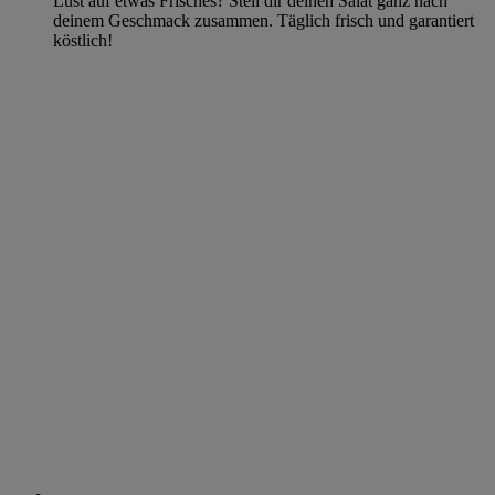
Lust auf etwas Frisches? Stell dir deinen Salat ganz nach
deinem Geschmack zusammen. Täglich frisch und garantiert
köstlich!