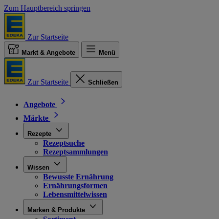
Zum Hauptbereich springen
Zur Startseite
Markt & Angebote
Menü
Zur Startseite
Schließen
Angebote
Märkte
Rezepte
Rezeptsuche
Rezeptsammlungen
Wissen
Bewusste Ernährung
Ernährungsformen
Lebensmittelwissen
Marken & Produkte