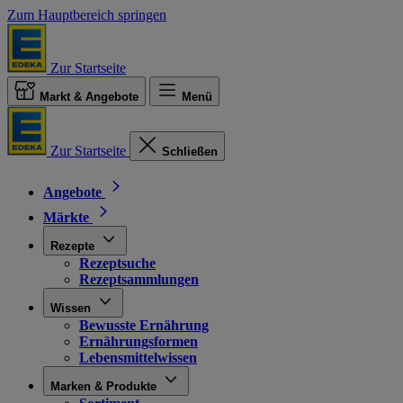
Zum Hauptbereich springen
Zur Startseite
Markt & Angebote
Menü
Zur Startseite
Schließen
Angebote
Märkte
Rezepte
Rezeptsuche
Rezeptsammlungen
Wissen
Bewusste Ernährung
Ernährungsformen
Lebensmittelwissen
Marken & Produkte