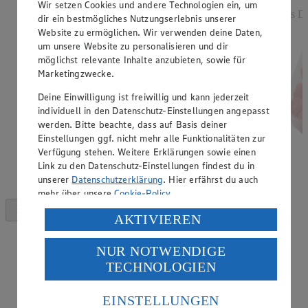
Wir setzen Cookies und andere Technologien ein, um
Rabatt)
aus De
dir ein bestmögliches Nutzungserlebnis unserer
versch. Kocheigenschaften, aus Norddeutschland, 2
Website zu ermöglichen. Wir verwenden deine Daten,
kg, (1 kg = 1,25)
um unsere Website zu personalisieren und dir
möglichst relevante Inhalte anzubieten, sowie für
Marketingzwecke.
Deine Einwilligung ist freiwillig und kann jederzeit
individuell in den Datenschutz-Einstellungen angepasst
werden. Bitte beachte, dass auf Basis deiner
Einstellungen ggf. nicht mehr alle Funktionalitäten zur
Verfügung stehen. Weitere Erklärungen sowie einen
Link zu den Datenschutz-Einstellungen findest du in
unserer
Datenschutzerklärung
. Hier erfährst du auch
mehr über unsere
Cookie-Policy
.
Verarbeitung deiner personenbezogenen Daten in den
AKTIVIEREN
USA durch Facebook und YouTube:
NUR NOTWENDIGE
Wenn du auf „Aktivieren“ klickst, willigst du im Sinne
TECHNOLOGIEN
des Art. 49 Abs. 1 Satz 1 lit. a) DSGVO ein, dass deine
Daten in den USA verarbeitet werden. Der EuGH sieht
die USA als Land mit einem nach europäischen
EINSTELLUNGEN