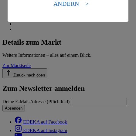
Standards nicht angemessenen Datenschutzniveau an.
ÄNDERN
Es besteht das Risiko eines Zugriffs durch US-
amerikanische Behörden.
Informationen zum Herausgeber der Seite findest du
im
Impressum
Details zum Markt
Weitere Informationen – alles auf einem Blick.
Zur Marktseite
Zurück nach oben
Zum Newsletter anmelden
Deine E-Mail-Adresse (Pflichtfeld)
Absenden
EDEKA auf Facebook
EDEKA auf Instagram