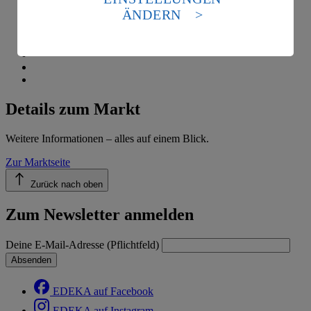
Standards nicht angemessenen Datenschutzniveau an.
ÄNDERN
Es besteht das Risiko eines Zugriffs durch US-
amerikanische Behörden.
Informationen zum Herausgeber der Seite findest du
im
Impressum
Details zum Markt
Weitere Informationen – alles auf einem Blick.
Zur Marktseite
Zurück nach oben
Zum Newsletter anmelden
Deine E-Mail-Adresse (Pflichtfeld)
Absenden
EDEKA auf Facebook
EDEKA auf Instagram