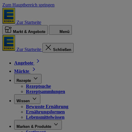
Zum Hauptbereich springen
Zur Startseite
Markt & Angebote
Menü
Zur Startseite
Schließen
Angebote
Märkte
Rezepte
Rezeptsuche
Rezeptsammlungen
Wissen
Bewusste Ernährung
Ernährungsformen
Lebensmittelwissen
Marken & Produkte