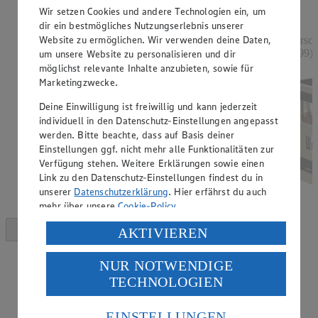
Rabattierter Preis von 1.88€ (Insgesamt -32%
Wir setzen Cookies und andere Technologien ein, um
Rabatt)
dir ein bestmögliches Nutzungserlebnis unserer
Website zu ermöglichen. Wir verwenden deine Daten,
versch. Sorten, 250 - 254 g, (1 kg = 7,52 - 7,40)
versch
0,99)
um unsere Website zu personalisieren und dir
möglichst relevante Inhalte anzubieten, sowie für
Marketingzwecke.
Deine Einwilligung ist freiwillig und kann jederzeit
individuell in den Datenschutz-Einstellungen angepasst
werden. Bitte beachte, dass auf Basis deiner
Einstellungen ggf. nicht mehr alle Funktionalitäten zur
Verfügung stehen. Weitere Erklärungen sowie einen
Link zu den Datenschutz-Einstellungen findest du in
unserer
Datenschutzerklärung
. Hier erfährst du auch
mehr über unsere
Cookie-Policy
.
Verarbeitung deiner personenbezogenen Daten in den
AKTIVIEREN
USA durch Facebook und YouTube:
NUR NOTWENDIGE
Wenn du auf „Aktivieren“ klickst, willigst du im Sinne
TECHNOLOGIEN
des Art. 49 Abs. 1 Satz 1 lit. a) DSGVO ein, dass deine
Daten in den USA verarbeitet werden. Der EuGH sieht
die USA als Land mit einem nach europäischen
EINSTELLUNGEN