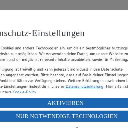
nschutz-Einstellungen
 Cookies und andere Technologien ein, um dir ein bestmögliches Nutzungs
bsite zu ermöglichen. Wir verwenden deine Daten, um unsere Website z
tzbeauftragten:
ieren und dir möglichst relevante Inhalte anzubieten, sowie für Marketin
lligung ist freiwillig und kann jederzeit individuell in den Datenschutz-
gen angepasst werden. Bitte beachte, dass auf Basis deiner Einstellungen
Funktionalitäten zur Verfügung stehen. Weitere Erklärungen sowie einen L
z-Einstellungen findest du in unserer
Datenschutzerklärung
. Hier erfährs
 unsere
Cookie-Policy
.
ung deiner personenbezogenen Daten in den USA durch Facebook und Yo
AKTIVIEREN
f „Aktivieren“ klickst, willigst du im Sinne des Art. 49 Abs. 1 Satz 1 lit
NUR NOTWENDIGE TECHNOLOGIEN
deine Daten in den USA verarbeitet werden. Der EuGH sieht die USA als 
 europäischen Standards nicht angemessenen Datenschutzniveau an. Es b