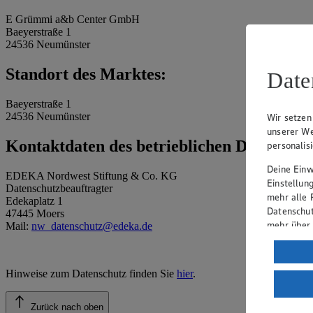
E Grümmi a&b Center GmbH
Baeyerstraße 1
24536 Neumünster
Standort des Marktes:
Date
Baeyerstraße 1
24536 Neumünster
Wir setzen
unserer We
Kontaktdaten des betrieblichen Datenschu
personalis
Deine Einwi
EDEKA Nordwest Stiftung & Co. KG
Einstellun
Datenschutzbeauftragter
mehr alle 
Edekaplatz 1
Datenschut
47445 Moers
mehr über
Mail:
nw_datenschutz@edeka.de
Verarbeit
Wenn du au
Hinweise zum Datenschutz finden Sie
hier
.
ein, dass 
einem nach
Zurück nach oben