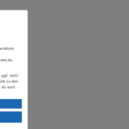
erlebnis
u
gzwecke.
 ggf. nicht
ink zu den
t du auch
uTube:
. a) DSGVO
Land mit
esteht das