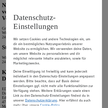
Name und Kontaktdaten der
verantwortlichen Stelle und ggf. deren
Datenschutz-
Vertretung:
Einstellungen
Grümmi Corso GmbH
Wilhelminenstr. 42
24536 Neumünster
Wir setzen Cookies und andere Technologien ein, um
dir ein bestmögliches Nutzungserlebnis unserer
Standort des Marktes:
Website zu ermöglichen. Wir verwenden deine Daten,
um unsere Website zu personalisieren und dir
Wilhelminenstr. 42
möglichst relevante Inhalte anzubieten, sowie für
24536 Neumünster
Marketingzwecke.
Kontaktdaten des betrieblichen
Deine Einwilligung ist freiwillig und kann jederzeit
individuell in den Datenschutz-Einstellungen angepasst
Datenschutzbeauftragten:
werden. Bitte beachte, dass auf Basis deiner
Einstellungen ggf. nicht mehr alle Funktionalitäten zur
EDEKA Nordwest Stiftung & Co. KG
Verfügung stehen. Weitere Erklärungen sowie einen
Datenschutzbeauftragter
Link zu den Datenschutz-Einstellungen findest du in
Edekaplatz 1
unserer
Datenschutzerklärung
. Hier erfährst du auch
47445 Moers
mehr über unsere
Cookie-Policy
.
Mail:
nw_datenschutz@edeka.de