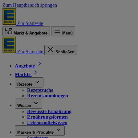
Zum Hauptbereich springen
Zur Startseite
Markt & Angebote
Menü
Zur Startseite
Schließen
Angebote
Märkte
Rezepte
Rezeptsuche
Rezeptsammlungen
Wissen
Bewusste Ernährung
Ernährungsformen
Lebensmittelwissen
Marken & Produkte