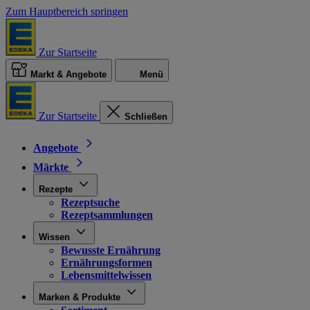
Zum Hauptbereich springen
Zur Startseite
Markt & Angebote
Menü
Zur Startseite
Schließen
Angebote
Märkte
Rezepte
Rezeptsuche
Rezeptsammlungen
Wissen
Bewusste Ernährung
Ernährungsformen
Lebensmittelwissen
Marken & Produkte