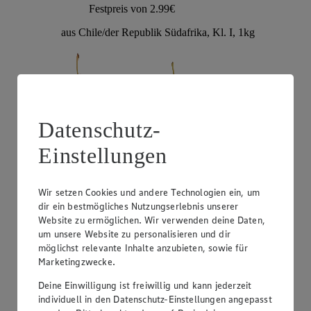
Festpreis von 2.99€
aus Chile/der Republik Südafrika, Kl. I, 1kg
Datenschutz-
Einstellungen
Wir setzen Cookies und andere Technologien ein, um
Angebot:
EDEKA Herzstücke Tafeltrauben
dir ein bestmögliches Nutzungserlebnis unserer
Website zu ermöglichen. Wir verwenden deine Daten,
3.99
um unsere Website zu personalisieren und dir
Festpreis von 3.99€
möglichst relevante Inhalte anzubieten, sowie für
Marketingzwecke.
hell oder rot, kernlos, Sorte lt. Auszeichnung, aus
Italien, Kl. I, je 1kg
Deine Einwilligung ist freiwillig und kann jederzeit
individuell in den Datenschutz-Einstellungen angepasst