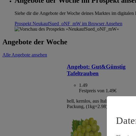
Angebote der Woche im Prospekt anse
Siehe dir die Angebote der Woche deines Marktes im digitalen B
Prospekt NeukaufSued_oNF_mW im Browser
Ansehen
Angebote der Woche
Alle Angebote ansehen
Angebot:
Gut&Günstig
Tafeltrauben
1.49
Festpreis von 1.49€
hell, kernlos, aus Italien/Spanien, Kl
Packung, (1kg=2.98)
Date