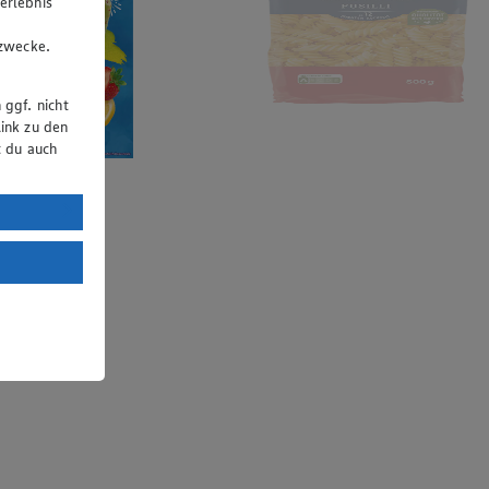
erlebnis
u
gzwecke.
 ggf. nicht
ink zu den
t du auch
uTube:
. a) DSGVO
Land mit
esteht das