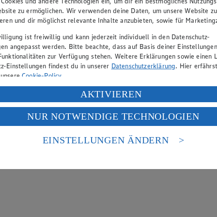
 Cookies und andere Technologien ein, um dir ein bestmögliches Nutzungs
bsite zu ermöglichen. Wir verwenden deine Daten, um unsere Website z
ieren und dir möglichst relevante Inhalte anzubieten, sowie für Marketin
lligung ist freiwillig und kann jederzeit individuell in den Datenschutz-
gen angepasst werden. Bitte beachte, dass auf Basis deiner Einstellungen
Funktionalitäten zur Verfügung stehen. Weitere Erklärungen sowie einen L
z-Einstellungen findest du in unserer
Datenschutzerklärung
. Hier erfährs
 unsere
Cookie-Policy
.
ung deiner personenbezogenen Daten in den USA durch Facebook und Yo
AKTIVIEREN
f „Aktivieren“ klickst, willigst du im Sinne des Art. 49 Abs. 1 Satz 1 lit
NUR NOTWENDIGE TECHNOLOGIEN
deine Daten in den USA verarbeitet werden. Der EuGH sieht die USA als 
 europäischen Standards nicht angemessenen Datenschutzniveau an. Es b
es Zugriffs durch US-amerikanische Behörden.
EINSTELLUNGEN ÄNDERN
nen zum Herausgeber der Seite findest du im
Impressum