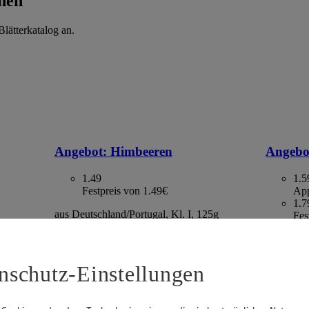
hen
lätterkatalog an.
Angebot:
Himbeeren
Angebo
1.49
1.5
Festpreis von 1.49€
App
1.7
aus Deutschland/Portugal, Kl. I, 125g
Fes
Packung, (1kg=11.92)
. I, 500g
Kaktus, S
gefroren,
2.13)
nschutz-Einstellungen