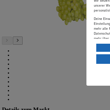
Wir setzen
unserer We
personalis
Deine Einwi
Einstellun
mehr alle 
Datenschut
mehr über
Verarbeit
Wenn du au
ein, dass 
einem nach
Risiko ein
Informatio
Details zum Markt