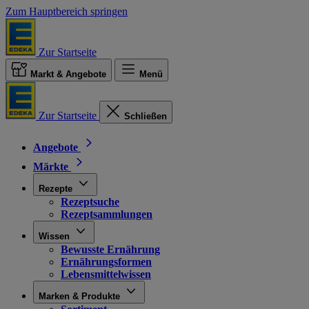
Zum Hauptbereich springen
Zur Startseite
Markt & Angebote
Menü
Zur Startseite
Schließen
Angebote
Märkte
Rezepte
Rezeptsuche
Rezeptsammlungen
Wissen
Bewusste Ernährung
Ernährungsformen
Lebensmittelwissen
Marken & Produkte