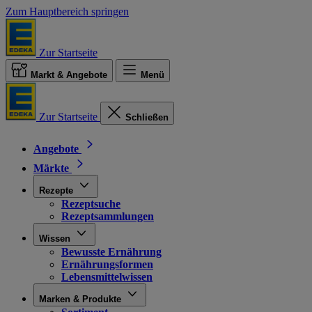
Zum Hauptbereich springen
Zur Startseite
Markt & Angebote
Menü
Zur Startseite
Schließen
Angebote
Märkte
Rezepte
Rezeptsuche
Rezeptsammlungen
Wissen
Bewusste Ernährung
Ernährungsformen
Lebensmittelwissen
Marken & Produkte