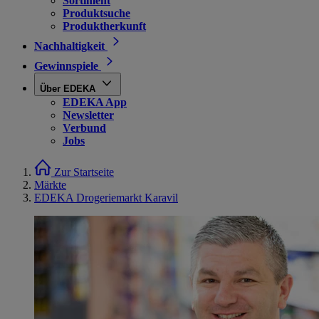
Sortiment
Produktsuche
Produktherkunft
Nachhaltigkeit
Gewinnspiele
Über EDEKA
EDEKA App
Newsletter
Verbund
Jobs
Zur Startseite
Märkte
EDEKA Drogeriemarkt Karavil