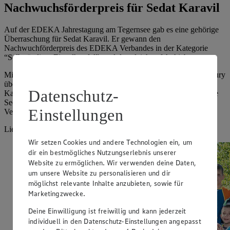
Nachwuchsförderpreis für Sedat Karavil
Auf der EDEKA Jahrestagung am Tegernsee gab es eine gehörige
Überraschung für Sedat Karavil. Er gewann den
Nachwuchförderpreis des EDEKA Verbandes in der Kategorie
“Selbständiger Einzelhandel”; und das gleich auf Anhieb.
Mit seiner Bewerbung und seiner Vita konnte Sedat Karavil die Jury
überzeugen, die ihn aus den insgesamt 16 Bewerbern in seiner
Datenschutz-
Kategorie zum Sieger wählte. Völlig überwältigt vom Sieg konnte
Sedat die Trophäe und einen Scheck aus den Händen von
Einstellungen
Verbandsdirektor Ralf Gerking entgegennehmen.
Lies hier den Beitrag in der EDEKA
Handelsrundschau
.
Wir setzen Cookies und andere Technologien ein, um
dir ein bestmögliches Nutzungserlebnis unserer
Website zu ermöglichen. Wir verwenden deine Daten,
um unsere Website zu personalisieren und dir
möglichst relevante Inhalte anzubieten, sowie für
Marketingzwecke.
Deine Einwilligung ist freiwillig und kann jederzeit
individuell in den Datenschutz-Einstellungen angepasst