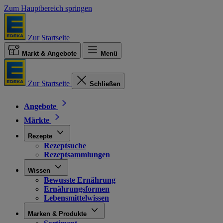
Zum Hauptbereich springen
Zur Startseite
Markt & Angebote
Menü
Zur Startseite
Schließen
Angebote
Märkte
Rezepte
Rezeptsuche
Rezeptsammlungen
Wissen
Bewusste Ernährung
Ernährungsformen
Lebensmittelwissen
Marken & Produkte