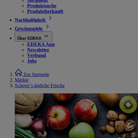
Sortiment
Produktsuche
Produktherkunft
Nachhaltigkeit
Gewinnspiele
Über EDEKA
EDEKA App
Newsletter
Verbund
Jobs
Zur Startseite
Märkte
Scherer´s tägliche Frische