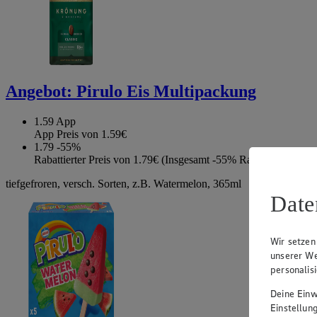
Angebot:
Pirulo Eis Multipackung
1.59
App
App Preis von 1.59€
1.79
-55%
Rabattierter Preis von 1.79€ (Insgesamt -55% Rabatt)
tiefgefroren, versch. Sorten, z.B. Watermelon, 365ml
Date
Wir setzen
unserer We
personalis
Deine Einwi
Einstellun