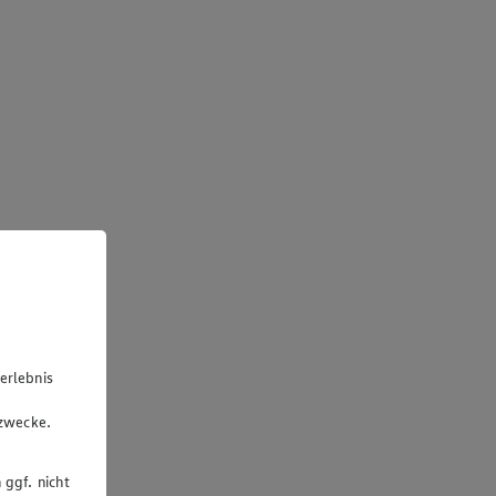
erlebnis
u
gzwecke.
 ggf. nicht