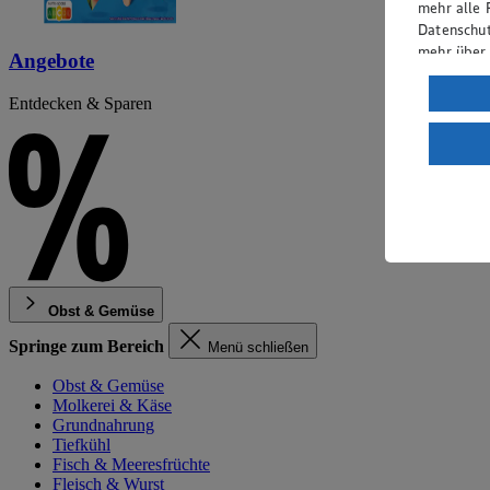
mehr alle 
Datenschut
mehr über
Angebote
Verarbeit
Entdecken & Sparen
Wenn du au
ein, dass 
einem nach
Risiko ein
Informatio
Obst & Gemüse
Springe zum Bereich
Menü schließen
Obst & Gemüse
Molkerei & Käse
Grundnahrung
Tiefkühl
Fisch & Meeresfrüchte
Fleisch & Wurst