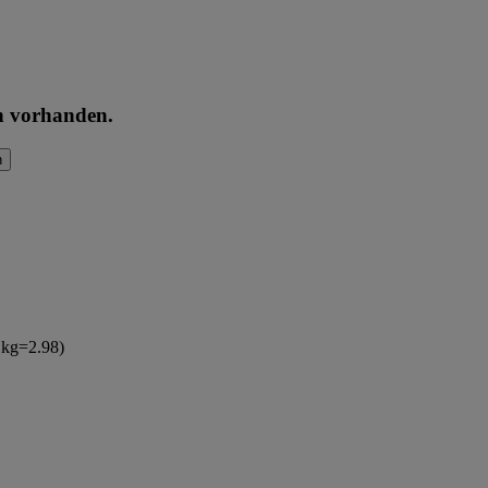
en vorhanden.
n
(1kg=2.98)