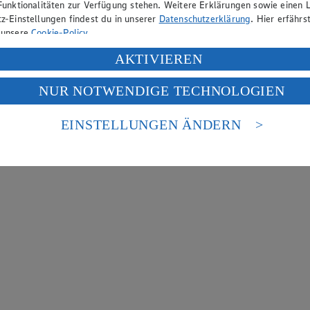
Funktionalitäten zur Verfügung stehen. Weitere Erklärungen sowie einen L
z-Einstellungen findest du in unserer
Datenschutzerklärung
. Hier erfährs
 unsere
Cookie-Policy
.
ung deiner personenbezogenen Daten in den USA durch Facebook und Yo
AKTIVIEREN
f „Aktivieren“ klickst, willigst du im Sinne des Art. 49 Abs. 1 Satz 1 lit
NUR NOTWENDIGE TECHNOLOGIEN
deine Daten in den USA verarbeitet werden. Der EuGH sieht die USA als 
 europäischen Standards nicht angemessenen Datenschutzniveau an. Es b
es Zugriffs durch US-amerikanische Behörden.
EINSTELLUNGEN ÄNDERN
nen zum Herausgeber der Seite findest du im
Impressum